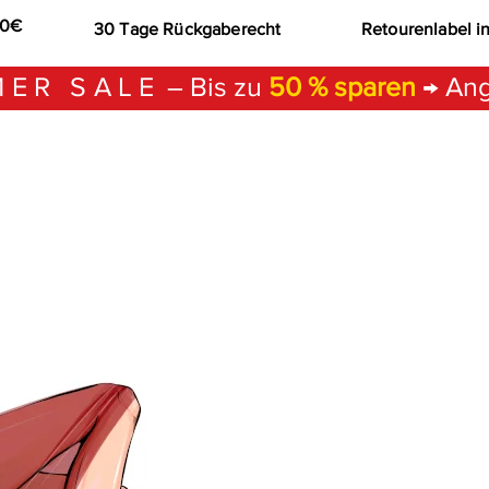
00€
30 Tage Rückgaberecht
Retourenlabel i
ER SALE
– Bis zu
50 % sparen
→ Ang