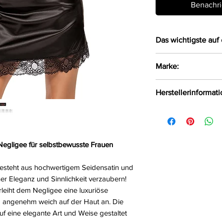
Benachri
Das wichtigste auf 
Elegantes Chem
Marke:
kombiniert mit 
Verführerischen
Beauty Night Fash
Herstellerinformat
Körper
Kreuz verbunden
Beauty Night Fash
Set mit einem p
Wielka, Polen, 42-
Größe:
S/M, L/XL
Farbe:
schwarz
Negligee für selbstbewusste Frauen
Material:
88%Polyes
steht aus hochwertigem Seidensatin und
ner Eleganz und Sinnlichkeit verzaubern!
rleiht dem Negligee eine luxuriöse
m angenehm weich auf der Haut an. Die
uf eine elegante Art und Weise gestaltet