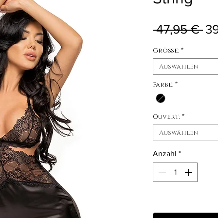
St
 47,95 € 
39
Größe:
*
Auswählen
Farbe:
*
Ouvert:
*
Auswählen
Anzahl
*
Nicht verfügbar