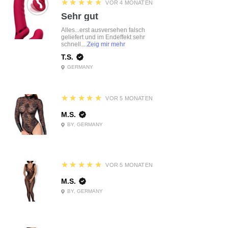
5
★★★★★
VOR 4 MONATEN
Sehr gut
Alles...erst ausversehen falsch
geliefert und im Endeffekt sehr
schnell....
Zeig mir mehr
T.S.
GERMANY
5
★★★★★
VOR 5 MONATEN
M.S.
BY, GERMANY
5
★★★★★
VOR 5 MONATEN
M.S.
BY, GERMANY