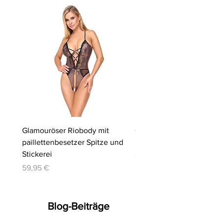
Glamouröser Riobody mit
Ouvert-Set mit Hebe-BH
paillettenbesetzer Spitze und
Slip | Cottelli LINGERIE
Stickerei
Preis
64,95 €
Preis
59,95 €
Blog-Beiträge