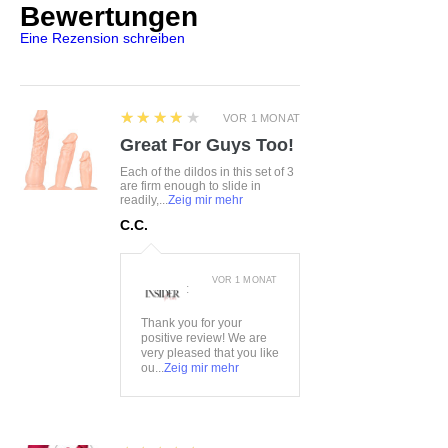
Bewertungen
Eine Rezension schreiben
4
★★★★★
VOR 1 MONAT
Great For Guys Too!
Each of the dildos in this set of 3
are firm enough to slide in
readily,...
Zeig mir mehr
C.C.
VOR 1 MONAT
:
Thank you for your
positive review! We are
very pleased that you like
ou...
Zeig mir mehr