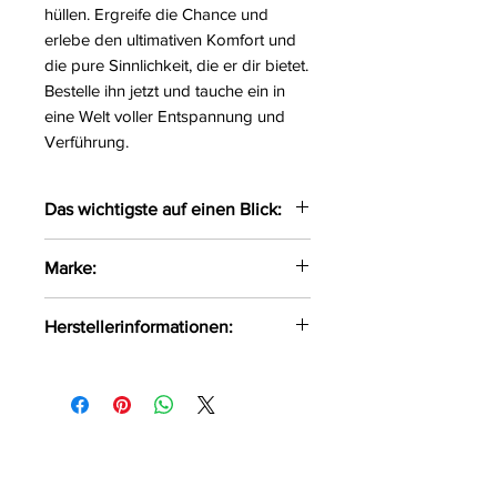
hüllen. Ergreife die Chance und
erlebe den ultimativen Komfort und
die pure Sinnlichkeit, die er dir bietet.
Bestelle ihn jetzt und tauche ein in
eine Welt voller Entspannung und
Verführung.
Das wichtigste auf einen Blick:
Bezaubernder Morgenmantel
Marke:
gefertigt aus anschmiegsamen
Plüsch
LivCo Corsetti Fashion
Herstellerinformationen:
Der Morgenmantel wird um die
Hüften gebunden
LivCo Corsetti Fashion Wenedów
Achtung: Ohne String
1 A Koszalin, Polen, 75-847
Größe:
S/M, L/XL
info@livcocorsetti.eu
Farbe:
pink
Material:
88%Polyester,
12%Elasthan