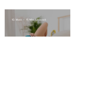
10. März
15 Min. Lesezeit
Alle Womanizer Modelle
2026 im Überblick –
Unterschiede einfach erklärt
3. Jan.
5 Min. Lesezeit