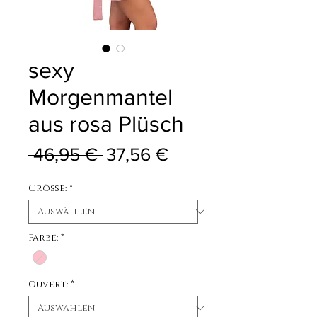
sexy
Morgenmantel
aus rosa Plüsch
Standardpreis
Sale-Preis
 46,95 € 
37,56 €
Größe:
*
Farbe:
*
Ouvert:
*