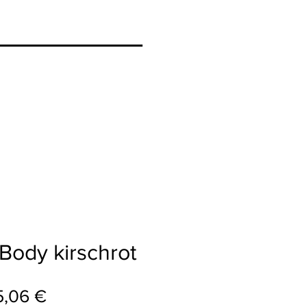
Body kirschrot
andardpreis
Sale-Preis
5,06 €