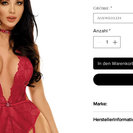
Größe:
*
Auswählen
Anzahl
*
In den Warenkor
Marke:
Beauty Night Fash
Herstellerinformat
Beauty Night Fash