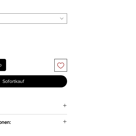
b
Sofortkauf
ion
ionen:
ion Jabłoniowa 7 Wręczyca