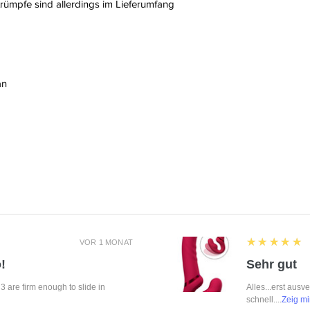
rümpfe sind allerdings im Lieferumfang
an
5
★★★★★
VOR 1 MONAT
!
Sehr gut
f 3 are firm enough to slide in
Alles...erst ausv
schnell....
Zeig mi