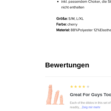
inkl. passendem Choker, die St
nicht enthalten
Größe:
S/M, L/XL
Farbe:
cherry
Material:
88%Polyester 12%Elasth
Bewertungen
4
★★★★★
Great For Guys Too
Each of the dildos in this set o
readily,...
Zeig mir mehr