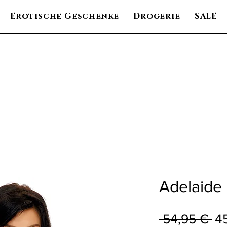
Erotische Geschenke
Drogerie
SALE
Adelaide 
St
 54,95 € 
4