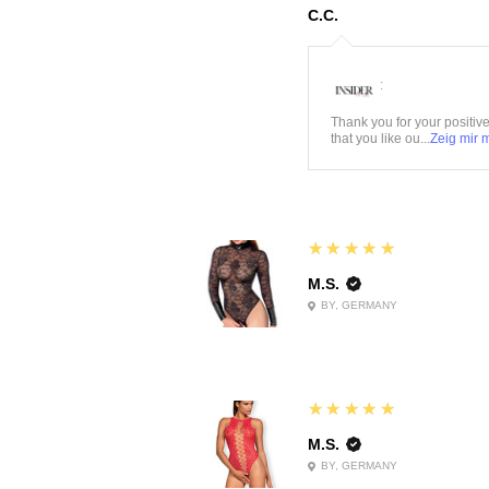
C.C.
:
Thank you for your positiv
that you like ou...
Zeig mir 
5
★★★★★
M.S.
BY, GERMANY
5
★★★★★
M.S.
BY, GERMANY