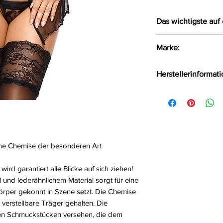
Das wichtigste auf 
Verführerische 
Marke:
Mix aus weichem
Material
Beauty Night Fash
Herstellerinformat
Am Bauch ist di
Mit verstellbare
Beauty Night Fash
dekorativen Sc
Wielka, Polen, 42-
Dazu ein passen
Achtung: Ohne 
Größe:
S/M, L/XL
Eine Chemise der besonderen Art
Farbe:
schwarz
Material:
97%Polyes
d garantiert alle Blicke auf sich ziehen!
und lederähnlichem Material sorgt für eine
Körper gekonnt in Szene setzt. Die Chemise
 verstellbare Träger gehalten. Die
iven Schmuckstücken versehen, die dem