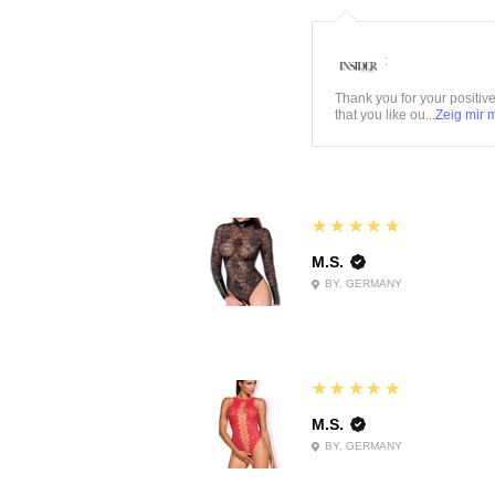
:
Thank you for your positiv
that you like ou...
Zeig mir 
5
★★★★★
M.S.
BY, GERMANY
5
★★★★★
M.S.
BY, GERMANY