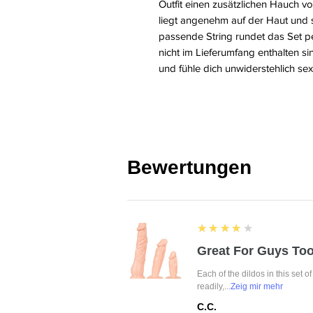
Outfit einen zusätzlichen Hauch v
liegt angenehm auf der Haut und 
passende String rundet das Set pe
nicht im Lieferumfang enthalten si
und fühle dich unwiderstehlich sex
Bewertungen
4
★★★★★
Great For Guys Too
Each of the dildos in this set o
readily,...
Zeig mir mehr
C.C.