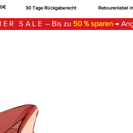
00€
30 Tage Rückgaberecht
Retourenlabel i
ER SALE
– Bis zu
50 % sparen
→ Ang