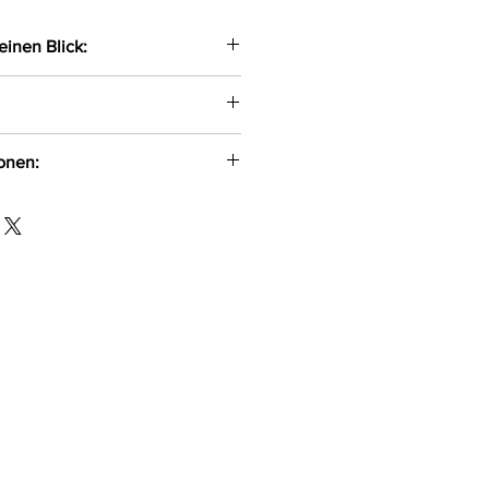
einen Blick:
Chemise gefertigt aus einem
 Tüll und lederähnlichem
ion
ionen:
e Chemise offen
n Trägern und vorne mit 2
ion Jabłoniowa 7 Wręczyca
hmuckstück versehen
130 info@beautynight.pl
der String
Strümpfe
ter, 3%Elasthan