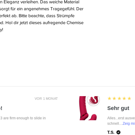
on Eleganz verleihen. Das weiche Material
sorgt für ein angenehmes Tragegefühl. Der
rfekt ab. Bitte beachte, dass Strümpfe
nd. Hol dir jetzt dieses aufregende Chemise
y!
5
★★★★★
VOR 1 MONAT
!
Sehr gut
f 3 are firm enough to slide in
Alles...erst ausv
schnell....
Zeig mi
T.S.