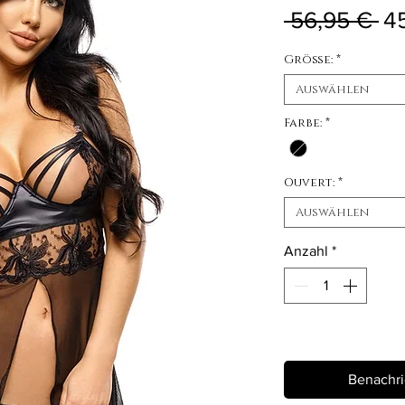
St
 56,95 € 
4
Größe:
*
Auswählen
Farbe:
*
Ouvert:
*
Auswählen
Anzahl
*
Nicht verfügbar
Benachri