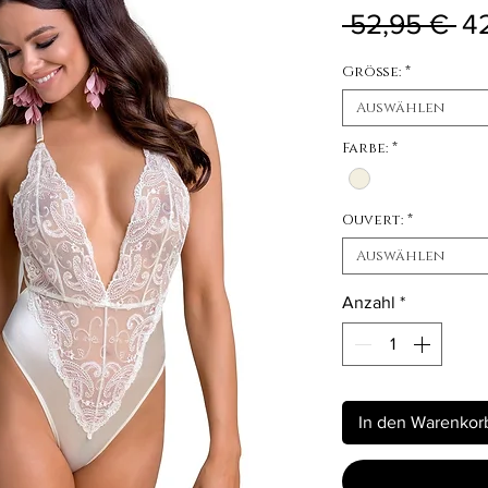
St
 52,95 € 
4
Größe:
*
Auswählen
Farbe:
*
Ouvert:
*
Auswählen
Anzahl
*
In den Warenkor