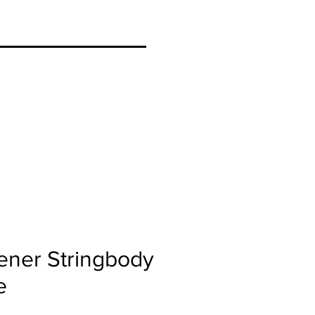
ener Stringbody
e