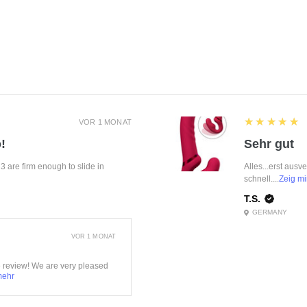
5
★★★★★
VOR 1 MONAT
!
Sehr gut
f 3 are firm enough to slide in
Alles...erst ausv
schnell....
Zeig mi
T.S.
GERMANY
VOR 1 MONAT
e review! We are very pleased
mehr