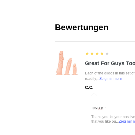
Bewertungen
4
★★★★★
Great For Guys Too
Each of the dildos in this set o
readily,...
Zeig mir mehr
C.C.
:
Thank you for your positiv
that you like ou...
Zeig mir 