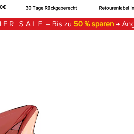
00€
30 Tage Rückgaberecht
Retourenlabel i
ER SALE
– Bis zu
50 % sparen
→ Ang