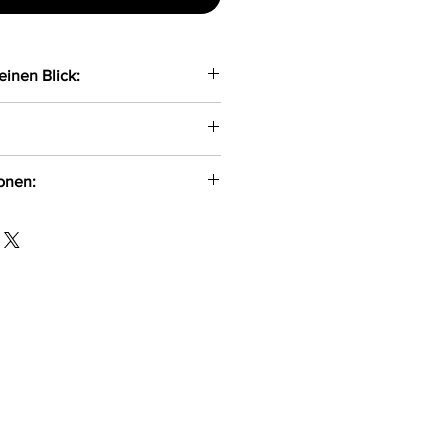
einen Blick:
 Stringbody gefertigt aus einem
hem Material sowie zarter
ionen:
nden Träger am Rücken sind
w Gryla Ul. Siemońska 11
 einen 2-fach verstellbaren
500 kontakt@passion.pl
s zum Schließen
 XXL/XXXL
ter, 10%Elasthan, 5%Polyamid