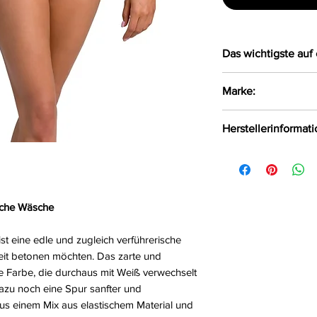
Das wichtigste auf 
Verführerischer
Marke:
Mix aus elastisc
Spitze
Casmir
Herstellerinformat
Die sich kreuze
verstellbar
FHU MATAR Jarosła
Im Schritt durch
Będzin, Polen, 42-
Hakenverschlus
Größe:
S/M, L/XL,
liche Wäsche
Farbe:
ecru
Material:
85%Polyes
st eine edle und zugleich verführerische
hkeit betonen möchten. Das zarte und
te Farbe, die durchaus mit Weiß verwechselt
azu noch eine Spur sanfter und
aus einem Mix aus elastischem Material und