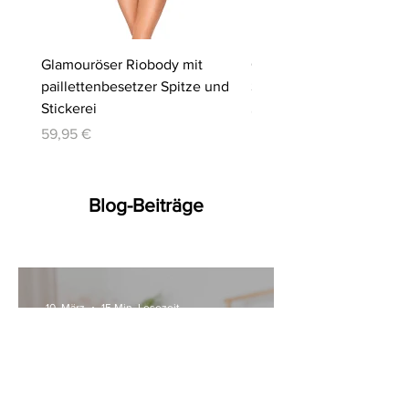
Glamouröser Riobody mit
Ouvert-Set mit Hebe-BH
paillettenbesetzer Spitze und
Slip | Cottelli LINGERIE
Stickerei
Preis
64,95 €
Preis
59,95 €
Blog-Beiträge
10. März
15 Min. Lesezeit