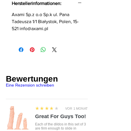
Herstellerinformationen:
Axami Sp.z o.o Sp.k ul. Pana
Tadeusza 1/1 Białystok, Polen, 15-
521 info@axami.pl
Bewertungen
Eine Rezension schreiben
4
★★★★★
VOR 1 MONAT
Great For Guys Too!
Each of the dildos in this set of 3
are firm enough to slide in