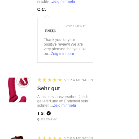
readily,...
Zeig mir mehr
C.C.
VOR 1 MONAT
:
Thank you for your
positive review! We are
very pleased that you like
ou...
Zeig mir mehr
5
★★★★★
VOR 4 MONATEN
Sehr gut
Alles...erst ausversehen falsch
geliefert und im Endeffekt sehr
schnell....
Zeig mir mehr
T.S.
GERMANY
5
★★★★★
VOR 5 MONATEN