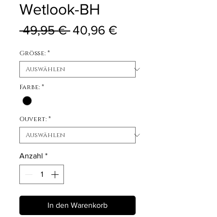
Wetlook-BH
Standardpreis
Sale-Preis
 49,95 € 
40,96 €
Größe:
*
Farbe:
*
Ouvert:
*
Anzahl
*
In den Warenkorb