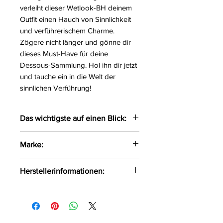
verleiht dieser Wetlook-BH deinem
Outfit einen Hauch von Sinnlichkeit
und verführerischem Charme.
Zögere nicht länger und gönne dir
dieses Must-Have für deine
Dessous-Sammlung. Hol ihn dir jetzt
und tauche ein in die Welt der
sinnlichen Verführung!
Das wichtigste auf einen Blick:
Verführerischer Wetlook-BH
Marke:
mit gepolsterten Cups und
unterlegten Bügeln
Axami
Herstellerinformationen:
Auf der Rückseite durch einen
3-fach verstellbaren
Axami Sp.z o.o Sp.k ul. Pana
Hakenverschluss zum
Tadeusza 1/1 Białystok, Polen, 15-
Schließen
521 info@axami.pl
Die Träger sind verstellbar