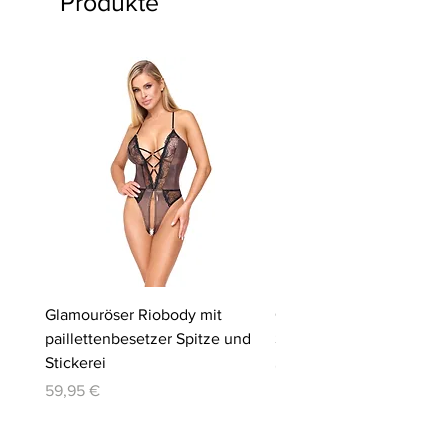
Produkte
Glamouröser Riobody mit
Ouvert-Set mit Hebe-BH
paillettenbesetzer Spitze und
Slip | Cottelli LINGERIE
Stickerei
Preis
64,95 €
Preis
59,95 €