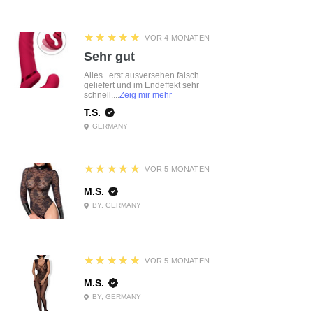
5
★★★★★
VOR 4 MONATEN
Sehr gut
Alles...erst ausversehen falsch
geliefert und im Endeffekt sehr
schnell....
Zeig mir mehr
T.S.
GERMANY
5
★★★★★
VOR 5 MONATEN
M.S.
BY, GERMANY
5
★★★★★
VOR 5 MONATEN
M.S.
BY, GERMANY