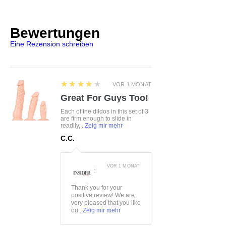
Durch die eingearbeiteten
Gummibänder an der Seite
Bewertungen
passt sich der BH optimal der
Eine Rezension schreiben
Brustform an
Größe:
70BC, 75BC, 80BCD,
85CD
Farbe:
schwarz
4
★★★★★
VOR 1 MONAT
Material:
42%Polyester,
Great For Guys Too!
35%Baumwolle, 18%Polyurethan,
Each of the dildos in this set of 3
4%Polyamid, 1%Elasthan
are firm enough to slide in
readily,...
Zeig mir mehr
Lieferumfang:
BH
C.C.
VOR 1 MONAT
:
Thank you for your
positive review! We are
very pleased that you like
ou...
Zeig mir mehr