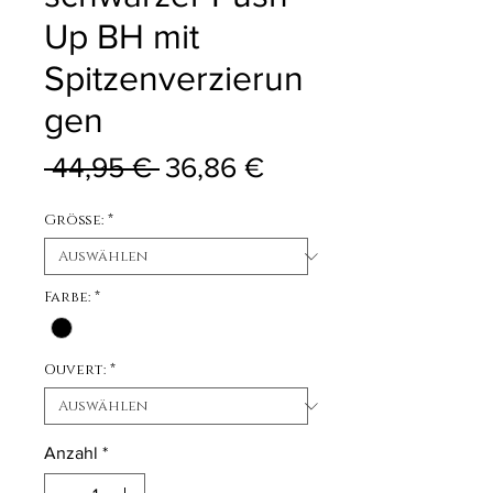
Up BH mit
Spitzenverzierun
gen
Standardpreis
Sale-Preis
 44,95 € 
36,86 €
Größe:
*
Farbe:
*
Ouvert:
*
Anzahl
*