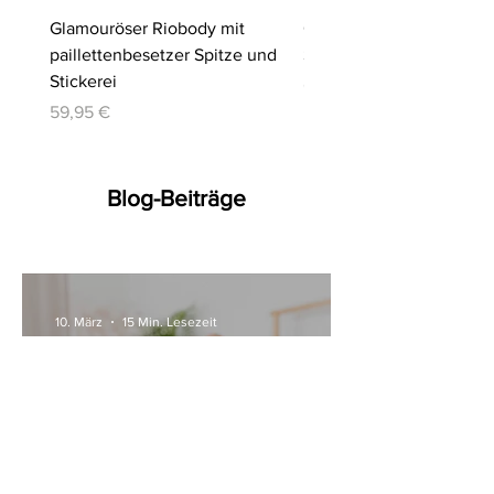
Glamouröser Riobody mit
Ouvert-Set mit Hebe-BH
paillettenbesetzer Spitze und
Slip | Cottelli LINGERIE
Stickerei
Preis
64,95 €
Preis
59,95 €
Blog-Beiträge
10. März
15 Min. Lesezeit