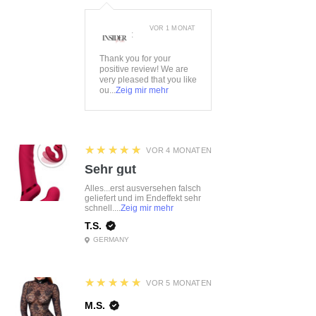
VOR 1 MONAT
:
Thank you for your
positive review! We are
very pleased that you like
ou...
Zeig mir mehr
5
★★★★★
VOR 4 MONATEN
Sehr gut
Alles...erst ausversehen falsch
geliefert und im Endeffekt sehr
schnell....
Zeig mir mehr
T.S.
GERMANY
5
★★★★★
VOR 5 MONATEN
M.S.