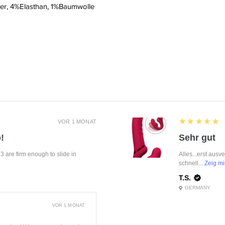
r, 4%Elasthan, 1%Baumwolle
5
★★★★★
VOR 1 MONAT
!
Sehr gut
f 3 are firm enough to slide in
Alles...erst ausv
schnell....
Zeig mi
T.S.
GERMANY
VOR 1 MONAT