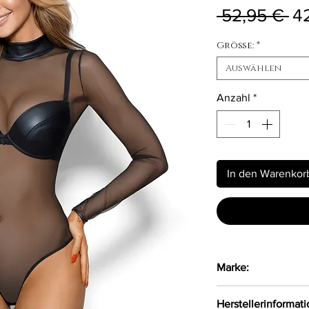
St
 52,95 € 
4
Größe:
*
Auswählen
Anzahl
*
In den Warenkor
Marke:
Axami
Herstellerinformat