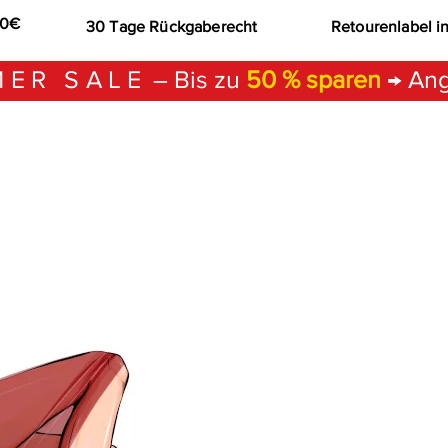
00€
30 Tage Rückgaberecht
Retourenlabel i
ER SALE
– Bis zu
50 % sparen
→ Ang