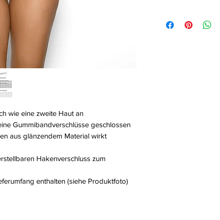
Axami Sp.z o.o Sp.k
Białystok, Polen, 1
ch wie eine zweite Haut an
leine Gummibandverschlüsse geschlossen
en aus glänzendem Material wirkt
verstellbaren Hakenverschluss zum
ieferumfang enthalten (siehe Produktfoto)