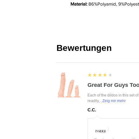
Material:
86%Polyamid, 9%Polyeste
Bewertungen
4
★★★★★
Great For Guys Too
Each of the dildos in this set o
readily,...
Zeig mir mehr
C.C.
: