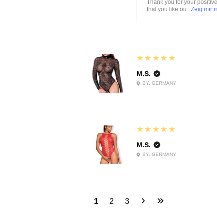
Thank you for your positiv
that you like ou...
Zeig mir 
5
★★★★★
M.S.
BY, GERMANY
5
★★★★★
M.S.
BY, GERMANY
1
2
3