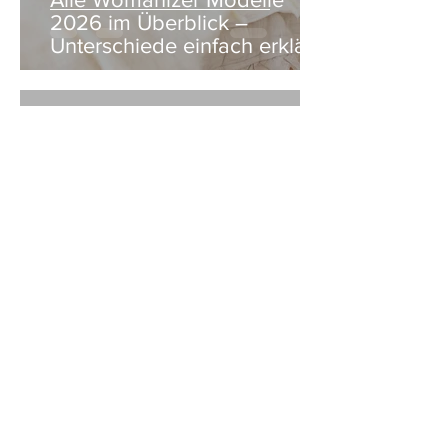
2026 im Überblick –
Unterschiede einfach erklärt
3. Jan.
5 Min. Lesezeit
Produktbewertung: Der neue
Womanizer Next Duo im
Test
16. Sept. 2025
5 Min. Lesezeit