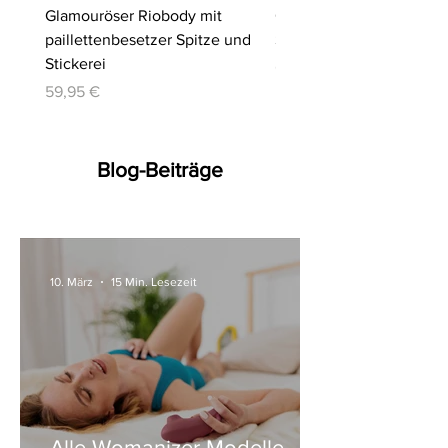
Glamouröser Riobody mit
Ouvert-Set mit Hebe-BH
paillettenbesetzer Spitze und
Slip | Cottelli LINGERIE
Stickerei
Preis
64,95 €
Preis
59,95 €
Blog-Beiträge
10. März
15 Min. Lesezeit
Alle Womanizer Modelle