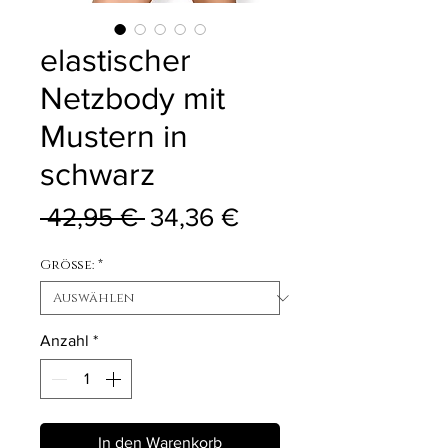
elastischer
Netzbody mit
Mustern in
schwarz
Standardpreis
Sale-Preis
 42,95 € 
34,36 €
Größe:
*
Anzahl
*
In den Warenkorb