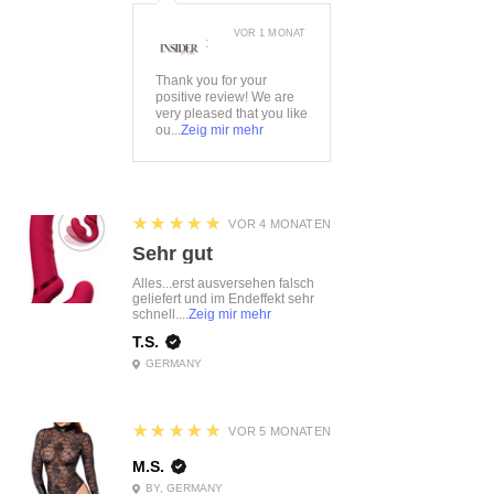
VOR 1 MONAT
:
Thank you for your
positive review! We are
very pleased that you like
ou...
Zeig mir mehr
5
★★★★★
VOR 4 MONATEN
Sehr gut
Alles...erst ausversehen falsch
geliefert und im Endeffekt sehr
schnell....
Zeig mir mehr
T.S.
GERMANY
5
★★★★★
VOR 5 MONATEN
M.S.
BY, GERMANY