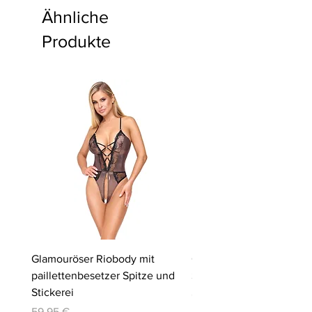
Ähnliche
Produkte
Glamouröser Riobody mit
Ouvert-Set mit Hebe-BH
paillettenbesetzer Spitze und
Slip | Cottelli LINGERIE
Stickerei
Preis
64,95 €
Preis
59,95 €