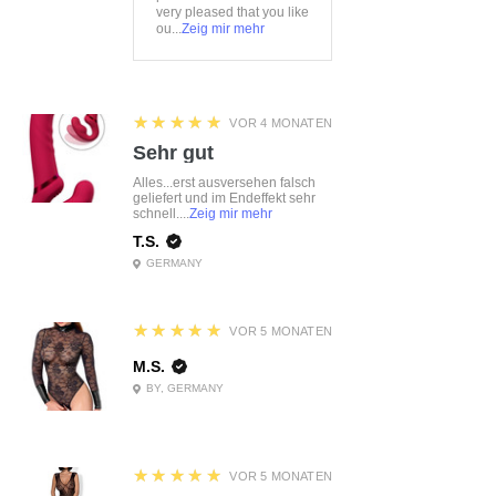
very pleased that you like
ou...
Zeig mir mehr
5
★★★★★
VOR 4 MONATEN
Sehr gut
Alles...erst ausversehen falsch
geliefert und im Endeffekt sehr
schnell....
Zeig mir mehr
T.S.
GERMANY
5
★★★★★
VOR 5 MONATEN
M.S.
BY, GERMANY
5
★★★★★
VOR 5 MONATEN