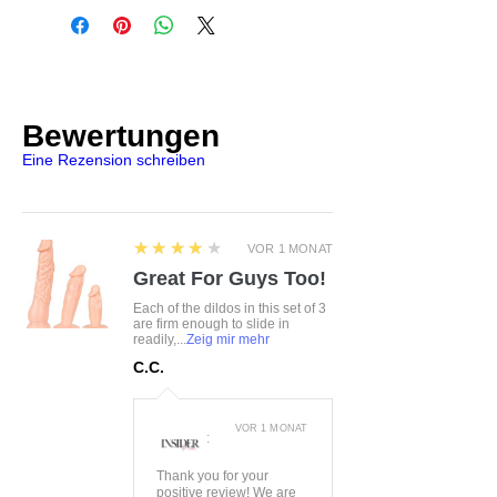
Krolewska Street 1
Czaniec, Polen, 43-354
info@obsessive.com
Bewertungen
Eine Rezension schreiben
4
★★★★★
VOR 1 MONAT
Great For Guys Too!
Each of the dildos in this set of 3
are firm enough to slide in
readily,...
Zeig mir mehr
C.C.
VOR 1 MONAT
:
Thank you for your
positive review! We are