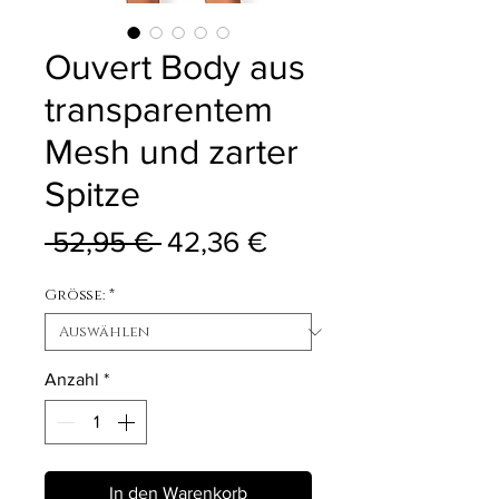
Ouvert Body aus
transparentem
Mesh und zarter
Spitze
Standardpreis
Sale-Preis
 52,95 € 
42,36 €
Größe:
*
Anzahl
*
In den Warenkorb