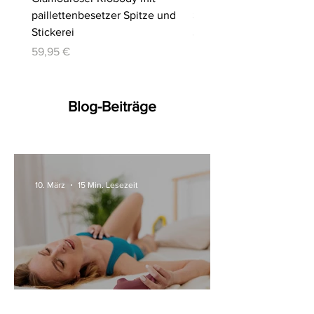
paillettenbesetzer Spitze und
Slip | Cottelli LINGERIE
Stickerei
Preis
64,95 €
Preis
59,95 €
Blog-Beiträge
10. März
15 Min. Lesezeit
Alle Womanizer Modelle