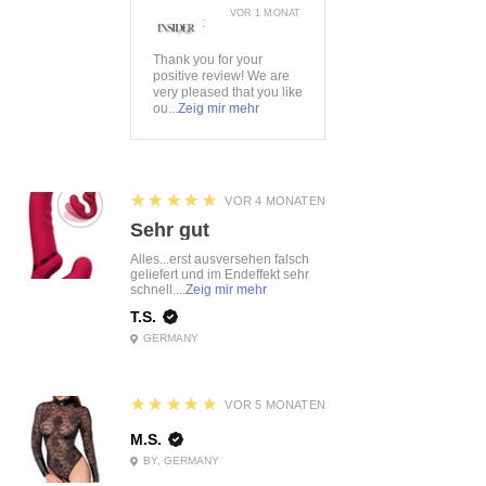
VOR 1 MONAT
:
Thank you for your
positive review! We are
very pleased that you like
ou...
Zeig mir mehr
5
★★★★★
VOR 4 MONATEN
Sehr gut
Alles...erst ausversehen falsch
geliefert und im Endeffekt sehr
schnell....
Zeig mir mehr
T.S.
GERMANY
5
★★★★★
VOR 5 MONATEN
M.S.
BY, GERMANY