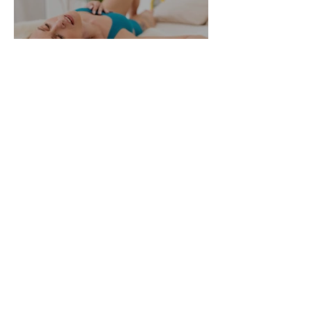
Alle Womanizer Modelle
2026 im Überblick –
Unterschiede einfach erklärt
3. Jan.
5 Min. Lesezeit
Produktbewertung: Der neue
Womanizer Next Duo im