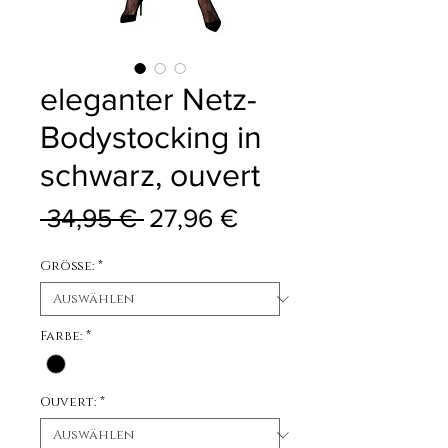
eleganter Netz-
Bodystocking in
schwarz, ouvert
Standardpreis
Sale-Preis
 34,95 € 
27,96 €
Größe:
*
Farbe:
*
Ouvert:
*