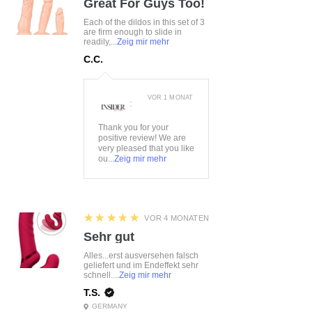
Great For Guys Too!
Each of the dildos in this set of 3
are firm enough to slide in
readily,...
Zeig mir mehr
C.C.
VOR 1 MONAT
:
Thank you for your
positive review! We are
very pleased that you like
ou...
Zeig mir mehr
5
★★★★★
VOR 4 MONATEN
Sehr gut
Alles...erst ausversehen falsch
geliefert und im Endeffekt sehr
schnell....
Zeig mir mehr
T.S.
GERMANY