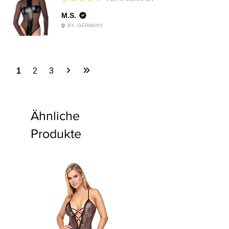
M.S.
BY, GERMANY
1
2
3
Ähnliche
Produkte