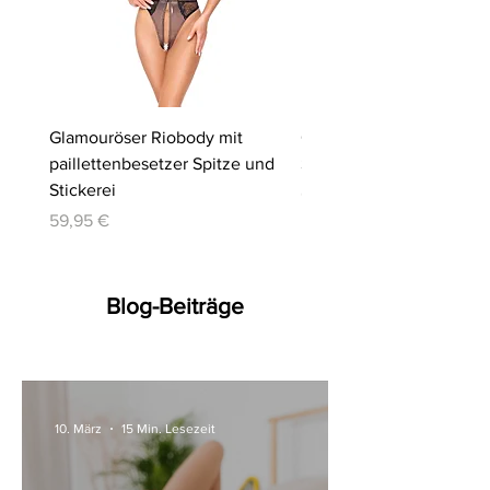
Glamouröser Riobody mit
Ouvert-Set mit Hebe-BH
paillettenbesetzer Spitze und
Slip | Cottelli LINGERIE
Stickerei
Preis
64,95 €
Preis
59,95 €
Blog-Beiträge
10. März
15 Min. Lesezeit