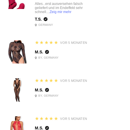
Alles...erst ausversehen falsch
geliefert und im Endeffekt sehr
schnell....
Zeig mir mehr
T.S.
GERMANY
5
★★★★★
VOR 5 MONATEN
M.S.
BY, GERMANY
5
★★★★★
VOR 5 MONATEN
M.S.
BY, GERMANY
5
★★★★★
VOR 5 MONATEN
M.S.