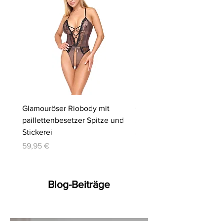
Glamouröser Riobody mit
Ouvert-Set mit Hebe-BH
paillettenbesetzer Spitze und
Slip | Cottelli LINGERIE
Stickerei
Preis
64,95 €
Preis
59,95 €
Blog-Beiträge