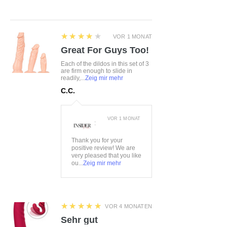
4
★★★★★
VOR 1 MONAT
Great For Guys Too!
Each of the dildos in this set of 3
are firm enough to slide in
readily,...
Zeig mir mehr
C.C.
VOR 1 MONAT
:
Thank you for your
positive review! We are
very pleased that you like
ou...
Zeig mir mehr
5
★★★★★
VOR 4 MONATEN
Sehr gut