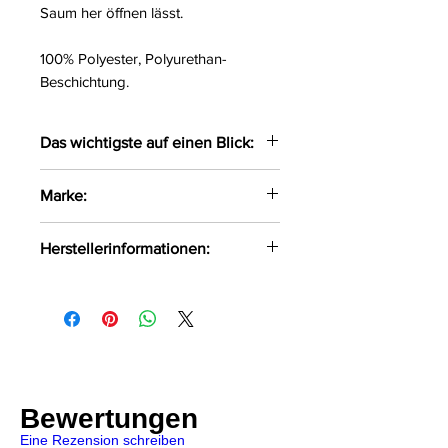
Saum her öffnen lässt.
100% Polyester, Polyurethan-
Beschichtung.
Das wichtigste auf einen Blick:
Extra kurzes, ämelloses Kleid
Marke:
aus Lack
2-Wege-Reißverschluss vorne
Black Level
Herstellerinformationen:
Enge, taillierte Schnittführung
OV-Großhandel
DE-24933 Flensburg
info@product-quality.com
Bewertungen
Eine Rezension schreiben