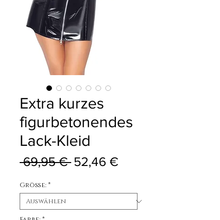
Extra kurzes
figurbetonendes
Lack-Kleid
Standardpreis
Sale-Preis
 69,95 € 
52,46 €
Größe:
*
Farbe:
*