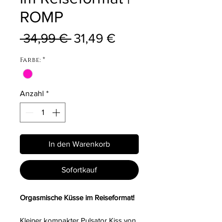
ROMP
Standardpreis
Sale-Preis
 34,99 € 
31,49 €
Farbe:
*
Anzahl
*
In den Warenkorb
Sofortkauf
Orgasmische Küsse im Reiseformat!
Kleiner kompakter Pulsator Kiss von