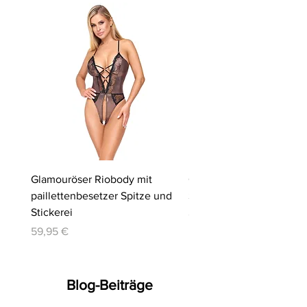
Glamouröser Riobody mit
Ouvert-Set mit Hebe-BH
paillettenbesetzer Spitze und
Slip | Cottelli LINGERIE
Stickerei
Preis
64,95 €
Preis
59,95 €
Blog-Beiträge