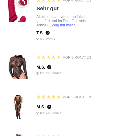
★★★★★
VOR 4 MONATEN
Sehr gut
Alles...erst ausversehen falsch
geliefert und im Endeffekt sehr
schnell....
Zeig mir mehr
T.S.
GERMANY
5
★★★★★
VOR 5 MONATEN
M.S.
BY, GERMANY
5
★★★★★
VOR 5 MONATEN
M.S.
BY, GERMANY