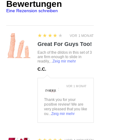
Bewertungen
Eine Rezension schreiben
4
★★★★★
VOR 1 MONAT
Great For Guys Too!
Each of the dildos in this set of 3
are firm enough to slide in
readily,...
Zeig mir mehr
C.C.
VOR 1 MONAT
:
Thank you for your
positive review! We are
very pleased that you like
ou...
Zeig mir mehr
5