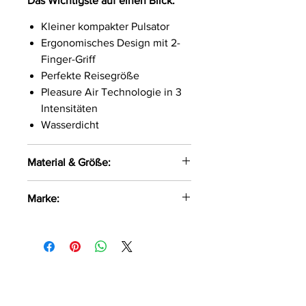
Das Wichtigste auf einen Blick:
Kleiner kompakter Pulsator
Ergonomisches Design mit 2-
Finger-Griff
Perfekte Reisegröße
Pleasure Air Technologie in 3
Intensitäten
Wasserdicht
Material & Größe:
64,1 x 63,5 mm
Marke:
Gewicht 61 g
Silikon
ROMP