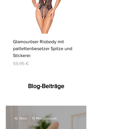
Glamouröser Riobody mit
Ouvert-Set mit Hebe-BH
paillettenbesetzer Spitze und
Slip | Cottelli LINGERIE
Stickerei
Preis
64,95 €
Preis
59,95 €
Blog-Beiträge
10. März
15 Min. Lesezeit