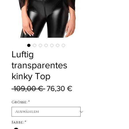
Luftig
transparentes
kinky Top
Standardpreis
Sale-Preis
 109,00 € 
76,30 €
Größe:
*
Farbe:
*