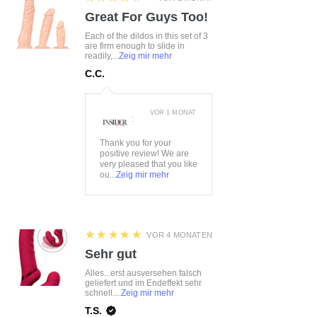
Great For Guys Too!
Each of the dildos in this set of 3
are firm enough to slide in
readily,...
Zeig mir mehr
C.C.
VOR 1 MONAT
:
Thank you for your
positive review! We are
very pleased that you like
ou...
Zeig mir mehr
5
★★★★★
VOR 4 MONATEN
Sehr gut
Alles...erst ausversehen falsch
geliefert und im Endeffekt sehr
schnell....
Zeig mir mehr
T.S.