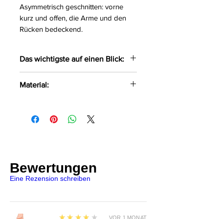
Asymmetrisch geschnitten: vorne
kurz und offen, die Arme und den
Rücken bedeckend.
Das wichtigste auf einen Blick:
Weites luftiges Transparent-
Material:
Top
Schulterfreier Cape-Style
95% Polyester
Feiner weicher Stretchtüll
5% Elasthan
Halsband-Neckholder mit
Druckknöpfen
Asymmetrischer Schnitt
Vorne kürzer und komplett
Bewertungen
offen
Eine Rezension schreiben
4
★★★★★
VOR 1 MONAT