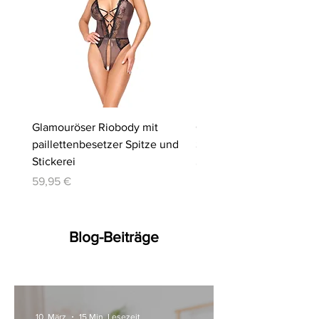
Glamouröser Riobody mit
Ouvert-Set mit Hebe-BH
paillettenbesetzer Spitze und
Slip | Cottelli LINGERIE
Stickerei
Preis
64,95 €
Preis
59,95 €
Blog-Beiträge
10. März
15 Min. Lesezeit