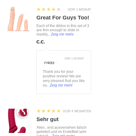
4
★★★★★
VOR 1 MONAT
Great For Guys Too!
Each of the dildos in this set of 3
are firm enough to slide in
readily,...
Zeig mir mehr
C.C.
VOR 1 MONAT
:
Thank you for your
positive review! We are
very pleased that you like
ou...
Zeig mir mehr
5
★★★★★
VOR 4 MONATEN
Sehr gut
Alles...erst ausversehen falsch
geliefert und im Endeffekt sehr