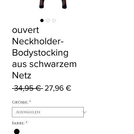
ouvert
Neckholder-
Bodystocking
aus schwarzem
Netz
Standardpreis
Sale-Preis
 34,95 € 
27,96 €
Größe:
*
Farbe:
*