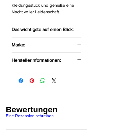
Kleidungsstück und genieße eine
Nacht voller Leidenschaft.
Das wichtigste auf einen Blick:
Verführerischer Bodystocking
Marke:
mit sexy Schnitten
Im Schritt offen
Passion
Herstellerinformationen:
Größe:
S/L
Farbe:
schwarz
FHU MATAR Jarosław Gryla
Material:
80% Polyamid, 20%
Ul. Siemońska 11
Elasthan
Będzin, Polen, 42-500
kontakt@passion.pl
Bewertungen
Eine Rezension schreiben