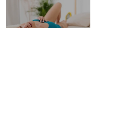
Alle Womanizer Modelle
2026 im Überblick –
Unterschiede einfach erklärt
3. Jan.
5 Min. Lesezeit