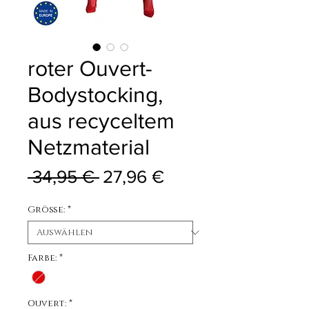
roter Ouvert-
Bodystocking,
aus recyceltem
Netzmaterial
Standardpreis
Sale-Preis
 34,95 € 
27,96 €
Größe:
*
Farbe:
*
Ouvert:
*