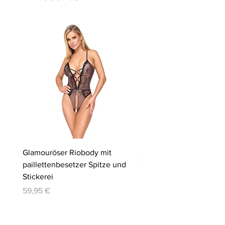
Glamouröser Riobody mit
Ouvert-Set mit Hebe-BH
paillettenbesetzer Spitze und
Slip | Cottelli LINGERIE
Stickerei
Preis
64,95 €
Preis
59,95 €