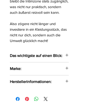
bleibt die Intimzone stets zugänglich,
was nicht nur praktisch, sondern
auch äußerst reizvoll sein kann.
Also zögere nicht länger und
investiere in ein Kleidungsstück, das
nicht nur dich, sondern auch die
Umwelt glücklich macht!
Das wichtigste auf einen Blick:
Sexy Bodystocking in einem
Marke:
außergewöhnlichen Design
Gefertigt aus Netzmaterial
Passion
Herstellerinformationen:
Das weiche Material passt sich
optimal dem Körper an und
FHU MATAR Jarosław Gryla
setzt die Kurven gekonnt in
Ul. Siemońska 11
Szene
Będzin, Polen, 42-500
Im Schritt offen
kontakt@passion.pl