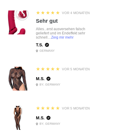
5
★★★★★
VOR 4 MONATEN
Sehr gut
Alles...erst ausversehen falsch
geliefert und im Endeffekt sehr
schnell....
Zeig mir mehr
T.S.
GERMANY
5
★★★★★
VOR 5 MONATEN
M.S.
BY, GERMANY
5
★★★★★
VOR 5 MONATEN
M.S.
BY, GERMANY