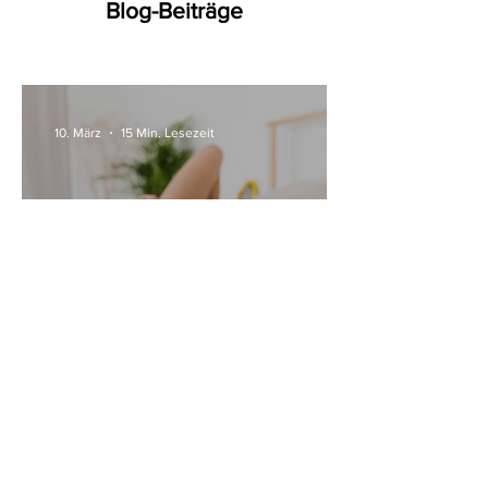
Blog-Beiträge
10. März
15 Min. Lesezeit
Alle Womanizer Modelle
2026 im Überblick –
Unterschiede einfach erklärt
3. Jan.
5 Min. Lesezeit