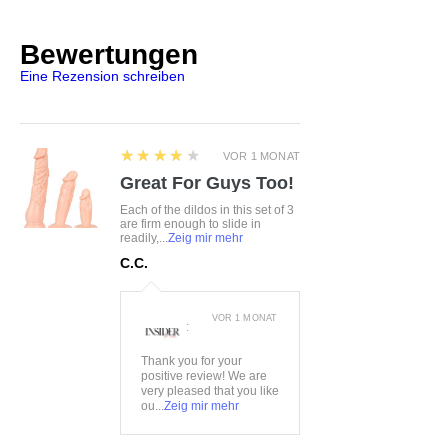
Hergestellt aus recycelten
Materialien
Bewertungen
Größe:
S/L
Eine Rezension schreiben
Farbe:
rot
Material:
83% ECONYL (recycletes
Nylon), 17% ROICA™ V550
(abbaubares Elasthan) by Ashai
4
★★★★★
VOR 1 MONAT
Kasei
Great For Guys Too!
Each of the dildos in this set of 3
are firm enough to slide in
readily,...
Zeig mir mehr
C.C.
VOR 1 MONAT
:
Thank you for your
positive review! We are
very pleased that you like
ou...
Zeig mir mehr