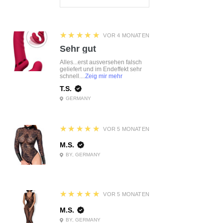
5
★★★★★
VOR 4 MONATEN
Sehr gut
Alles...erst ausversehen falsch
geliefert und im Endeffekt sehr
schnell....
Zeig mir mehr
T.S.
GERMANY
5
★★★★★
VOR 5 MONATEN
M.S.
BY, GERMANY
5
★★★★★
VOR 5 MONATEN
M.S.
BY, GERMANY