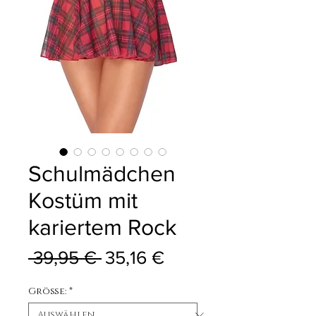
Schulmädchen
Kostüm mit
kariertem Rock
Standardpreis
Sale-Preis
 39,95 € 
35,16 €
Größe:
*