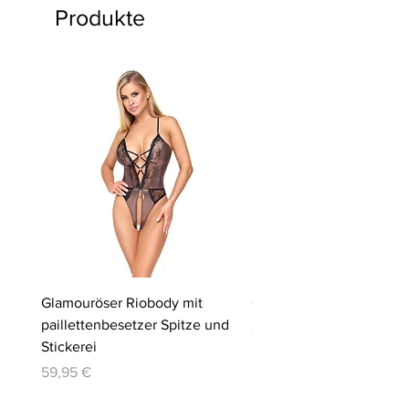
Produkte
Glamouröser Riobody mit
Ouvert-Set mit Hebe-BH
paillettenbesetzer Spitze und
Slip | Cottelli LINGERIE
Stickerei
Preis
64,95 €
Preis
59,95 €