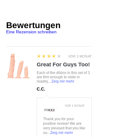
Karo-Halsband mit Strassherz-
Anhänger
Halsband mit Klettverschluss
Bewertungen
Weich & elastisch für hohen
Eine Rezension schreiben
Tragekomfort
4
★★★★★
VOR 1 MONAT
Great For Guys Too!
Each of the dildos in this set of 3
are firm enough to slide in
readily,...
Zeig mir mehr
C.C.
VOR 1 MONAT
:
Thank you for your
positive review! We are
very pleased that you like
ou...
Zeig mir mehr