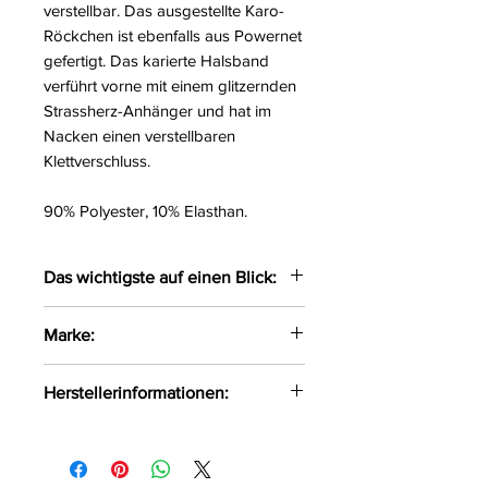
verstellbar. Das ausgestellte Karo-
Röckchen ist ebenfalls aus Powernet
gefertigt. Das karierte Halsband
verführt vorne mit einem glitzernden
Strassherz-Anhänger und hat im
Nacken einen verstellbaren
Klettverschluss.
90% Polyester, 10% Elasthan.
Das wichtigste auf einen Blick:
Kleidchen & Halsband im Set
Marke:
Leicht transparent aus Spitze &
Powernet
Cottelli Costumes
Herstellerinformationen:
Mit roten Schleifchen verziert
Kurzes ausgestelltes Karo-
OV-Großhandel
Röckchen
DE-24933 Flensburg
Karo-Träger verstellbar
info@product-quality.com