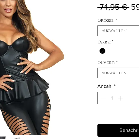
St
 74,95 € 
59
Größe:
*
Auswählen
Farbe:
*
Ouvert:
*
Auswählen
Anzahl
*
Nicht verfügbar
Benachri