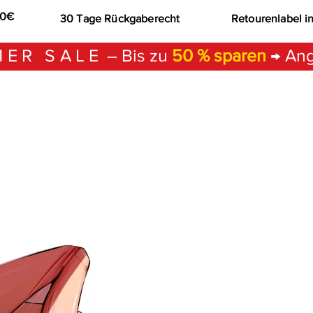
00€
30 Tage Rückgaberecht
Retourenlabel i
ER SALE
– Bis zu
50 % sparen
→ Ang