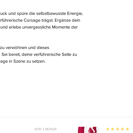
ruck und spüre die selbstbewusste Energie,
rführerische Corsage trägst. Ergänze dein
g und erlebe unvergessliche Momente der
bst zu verwöhnen und dieses
ei bereit, deine verführerische Seite zu
age in Szene zu setzen.
5
★★★★★
VOR 1 MONAT