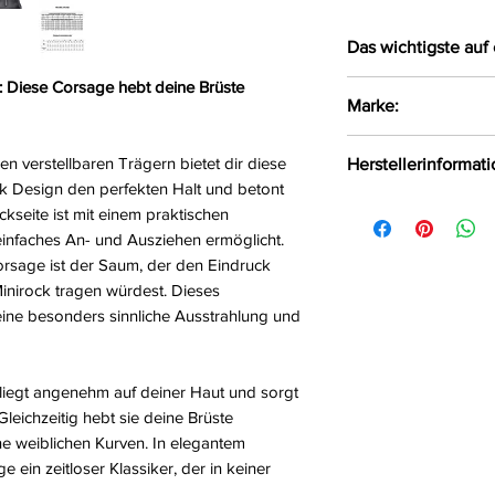
Das wichtigste auf 
: Diese Corsage hebt deine Brüste
Verführerische 
Marke:
Mit gepolsterte
Trägern
Axami
n verstellbaren Trägern bietet dir diese
Herstellerinformat
Auf der Rücksei
k Design den perfekten Halt und betont
versehen
Axami Sp.z o.o Sp.k
ckseite ist mit einem praktischen
Am Saum sieht e
Białystok, Polen, 1
einfaches An- und Ausziehen ermöglicht.
kleine Minirock
rsage ist der Saum, der den Eindruck
Das weiche Mate
Minirock tragen würdest. Dieses
Haut und die Co
r eine besonders sinnliche Ausstrahlung und
besonders herv
Größe:
70BC, 75B
Farbe:
schwarz
liegt angenehm auf deiner Haut und sorgt
Material:
76%Polyes
leichzeitig hebt sie deine Brüste
5%Polyurethan, 4%
e weiblichen Kurven. In elegantem
Lieferumfang:
Cor
 ein zeitloser Klassiker, der in keiner