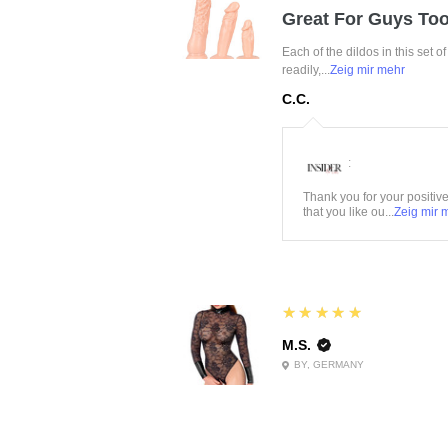
Great For Guys Too
Each of the dildos in this set o
readily,...
Zeig mir mehr
C.C.
:
Thank you for your positiv
that you like ou...
Zeig mir 
5
★★★★★
M.S.
BY, GERMANY