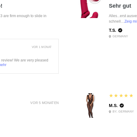
!
Sehr gut
f 3 are firm enough to slide in
Alles...erst ausv
schnell....
Zeig mi
T.S.
GERMANY
VOR 1 MONAT
e review! We are very pleased
mehr
5
★★★★★
VOR 5 MONATEN
M.S.
BY, GERMANY