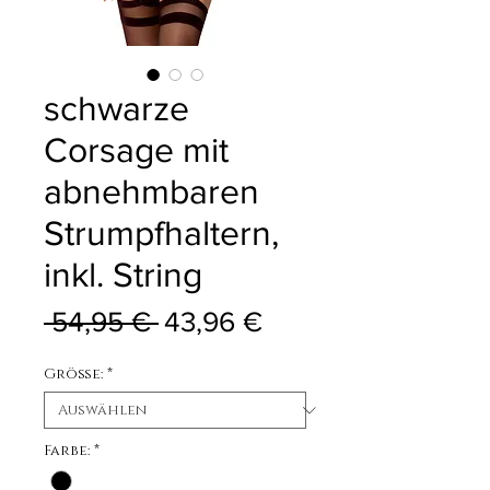
schwarze
Corsage mit
abnehmbaren
Strumpfhaltern,
inkl. String
Standardpreis
Sale-Preis
 54,95 € 
43,96 €
Größe:
*
Farbe:
*