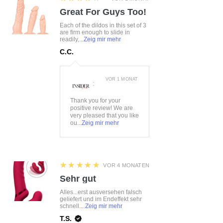
Material:
75%Polyester,
Great For Guys Too!
15%Polyamid, 10%Elasthan
Each of the dildos in this set of 3
are firm enough to slide in
readily,...
Zeig mir mehr
C.C.
VOR 1 MONAT
:
Thank you for your
positive review! We are
very pleased that you like
ou...
Zeig mir mehr
5
★★★★★
VOR 4 MONATEN
Sehr gut
Alles...erst ausversehen falsch
geliefert und im Endeffekt sehr
schnell....
Zeig mir mehr
T.S.