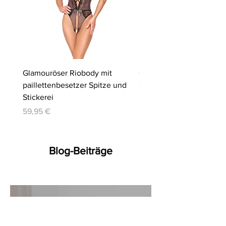
Glamouröser Riobody mit
Ouvert-Set mit Hebe-BH
paillettenbesetzer Spitze und
Slip | Cottelli LINGERIE
Stickerei
Preis
64,95 €
Preis
59,95 €
Blog-Beiträge
10. März
15 Min. Lesezeit