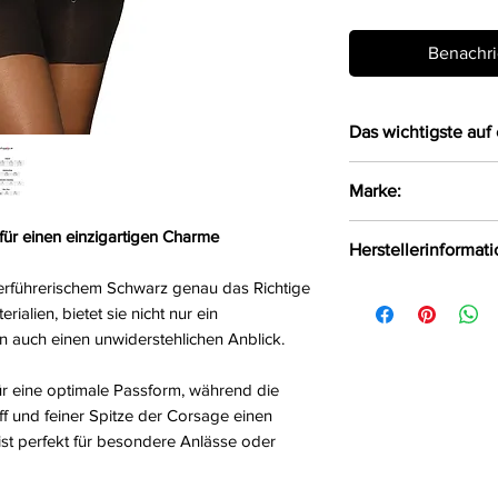
Benachri
Das wichtigste auf 
Bezaubernde Str
Marke:
zarten Materiali
Mit verstellbare
Obsessive
e für einen einzigartigen Charme
Herstellerinformat
Die Kombination
sowie der Spitze
verführerischem Schwarz genau das Richtige
AMOCARAT SP. Z 
das gewisse Et
rialien, bietet sie nicht nur ein
Krolewska Street 1
Die vier festgen
 auch einen unwiderstehlichen Anblick.
Czaniec, Polen, 43
verstellbar
info@obsessive.c
Dazu ein passen
ür eine optimale Passform, während die
Achtung: Ohne 
f und feiner Spitze der Corsage einen
 ist perfekt für besondere Anlässe oder
Größe:
S/M, L/XL, 
Farbe:
schwarz
Material:
90%Polyam