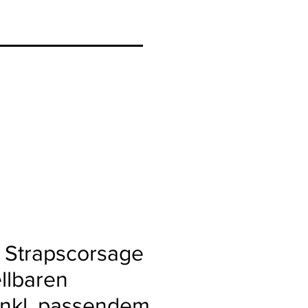
 Strapscorsage
ellbaren
inkl. passendem