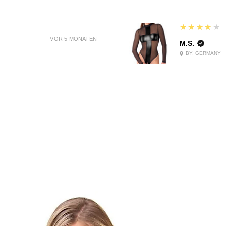
4
★★★★★
VOR 5 MONATEN
M.S.
BY, GERMANY