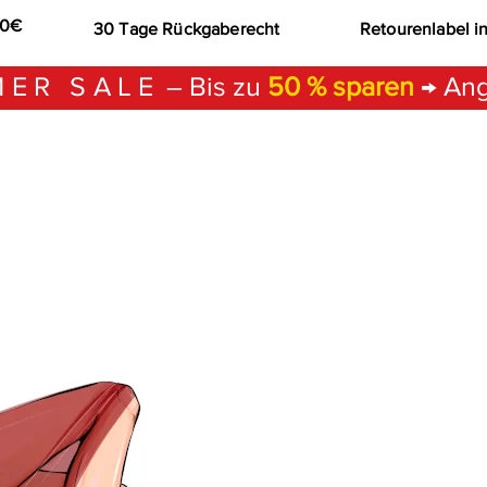
00€
30 Tage Rückgaberecht
Retourenlabel i
ER SALE
– Bis zu
50 % sparen
→ Ang