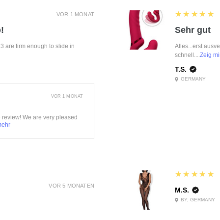
5
★★★★★
VOR 1 MONAT
!
Sehr gut
f 3 are firm enough to slide in
Alles...erst ausv
schnell....
Zeig mi
T.S.
GERMANY
VOR 1 MONAT
e review! We are very pleased
mehr
5
★★★★★
VOR 5 MONATEN
M.S.
BY, GERMANY