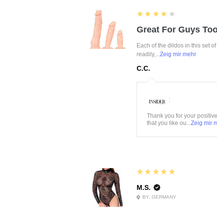
4
★★★★★
Great For Guys Too
Each of the dildos in this set o
readily,...
Zeig mir mehr
C.C.
:
Thank you for your positiv
that you like ou...
Zeig mir 
5
★★★★★
M.S.
BY, GERMANY