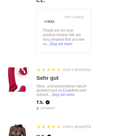
C.C.
VOR 1 MONAT
:
Thank you for your
positive review! We are
very pleased that you like
ou...
Zeig mir mehr
5
★★★★★
VOR 4 MONATEN
Sehr gut
Alles...erst ausversehen falsch
geliefert und im Endeffekt sehr
schnell....
Zeig mir mehr
T.S.
GERMANY
5
★★★★★
VOR 5 MONATEN