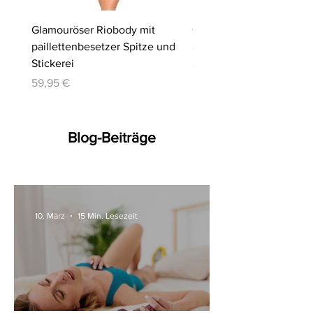
Glamouröser Riobody mit
Ouvert-Set mit Hebe-BH
paillettenbesetzer Spitze und
Slip | Cottelli LINGERIE
Stickerei
Preis
64,95 €
Preis
59,95 €
Blog-Beiträge
10. März
15 Min. Lesezeit