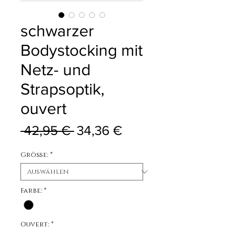
schwarzer
Bodystocking mit
Netz- und
Strapsoptik,
ouvert
Standardpreis
Sale-Preis
 42,95 € 
34,36 €
Größe:
*
Farbe:
*
Ouvert:
*