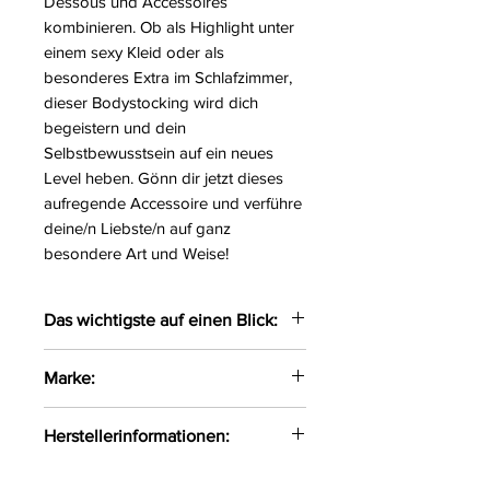
Dessous und Accessoires
kombinieren. Ob als Highlight unter
einem sexy Kleid oder als
besonderes Extra im Schlafzimmer,
dieser Bodystocking wird dich
begeistern und dein
Selbstbewusstsein auf ein neues
Level heben. Gönn dir jetzt dieses
aufregende Accessoire und verführe
deine/n Liebste/n auf ganz
besondere Art und Weise!
Das wichtigste auf einen Blick:
Verführerischer Bodystocking
Marke:
in Strapsoptik
Das elastische Material passt
Obsessive
Herstellerinformationen:
sich optimal an und setzt die
Kurven gekonnt in Szene
AMOCARAT SP. Z O.O