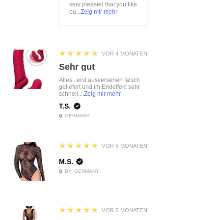
very pleased that you like
ou...
Zeig mir mehr
5
★★★★★
VOR 4 MONATEN
Sehr gut
Alles...erst ausversehen falsch
geliefert und im Endeffekt sehr
schnell....
Zeig mir mehr
T.S.
GERMANY
5
★★★★★
VOR 5 MONATEN
M.S.
BY, GERMANY
5
★★★★★
VOR 5 MONATEN