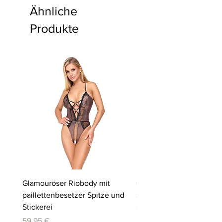
Ähnliche
Produkte
Glamouröser Riobody mit
Ouvert-Set mit Hebe-BH
paillettenbesetzer Spitze und
Slip | Cottelli LINGERIE
Stickerei
Preis
64,95 €
Preis
59,95 €