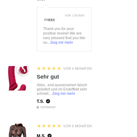
16%Baumwolle, 11%Polyurethan,
8%Elasthan, 7%Polyester
Lieferumfang:
BH
VOR 1 MONAT
:
Thank you for your
positive review! We are
very pleased that you like
ou...
Zeig mir mehr
5
★★★★★
VOR 4 MONATEN
Sehr gut
Alles...erst ausversehen falsch
geliefert und im Endeffekt sehr
schnell....
Zeig mir mehr
T.S.
GERMANY
5
★★★★★
VOR 5 MONATEN
M.S.