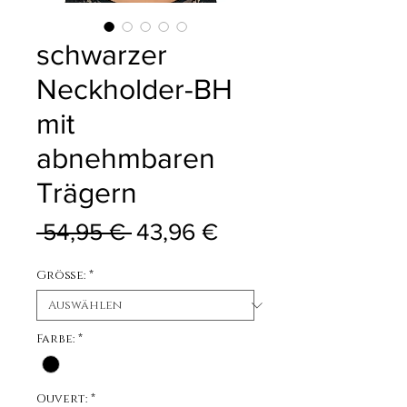
schwarzer
Neckholder-BH
mit
abnehmbaren
Trägern
Standardpreis
Sale-Preis
 54,95 € 
43,96 €
Größe:
*
Farbe:
*
Ouvert:
*