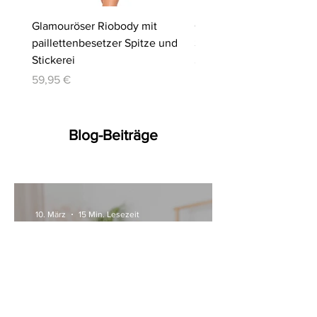
Glamouröser Riobody mit
Ouvert-Set mit Hebe-BH
paillettenbesetzer Spitze und
Slip | Cottelli LINGERIE
Stickerei
Preis
64,95 €
Preis
59,95 €
Blog-Beiträge
10. März
15 Min. Lesezeit