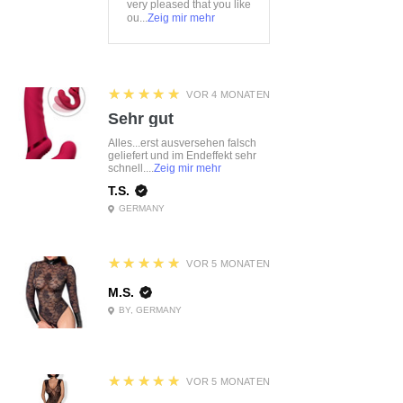
very pleased that you like
ou...
Zeig mir mehr
5
★★★★★
VOR 4 MONATEN
Sehr gut
Alles...erst ausversehen falsch
geliefert und im Endeffekt sehr
schnell....
Zeig mir mehr
T.S.
GERMANY
5
★★★★★
VOR 5 MONATEN
M.S.
BY, GERMANY
5
★★★★★
VOR 5 MONATEN