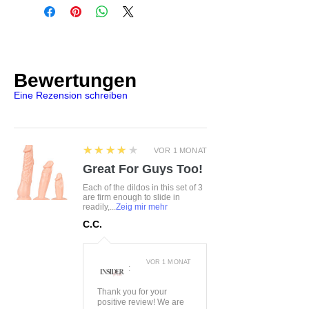
Grądy 5 Działoszyn, Polen, 98-
20%Elasthan, 5%Baumwolle
355 export@roza-bielizna.pl
Bewertungen
Eine Rezension schreiben
4
★★★★★
VOR 1 MONAT
Great For Guys Too!
Each of the dildos in this set of 3
are firm enough to slide in
readily,...
Zeig mir mehr
C.C.
VOR 1 MONAT
:
Thank you for your
positive review! We are