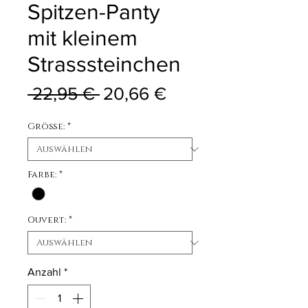
Spitzen-Panty
mit kleinem
Strasssteinchen
Standardpreis
Sale-Preis
 22,95 € 
20,66 €
Größe:
*
Farbe:
*
Ouvert:
*
Anzahl
*