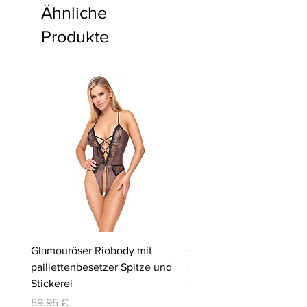
Ähnliche
Produkte
Glamouröser Riobody mit
Ouvert-Set mit Hebe-BH
paillettenbesetzer Spitze und
Slip | Cottelli LINGERIE
Stickerei
Preis
64,95 €
Preis
59,95 €