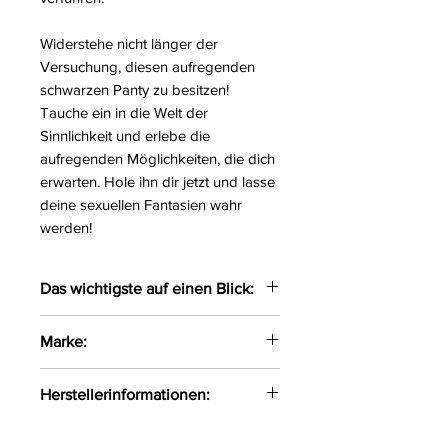
Widerstehe nicht länger der
Versuchung, diesen aufregenden
schwarzen Panty zu besitzen!
Tauche ein in die Welt der
Sinnlichkeit und erlebe die
aufregenden Möglichkeiten, die dich
erwarten. Hole ihn dir jetzt und lasse
deine sexuellen Fantasien wahr
werden!
Das wichtigste auf einen Blick:
Verführerischer schwarzer
Marke:
Panty gefertigt aus zarter
Blütenspitze
Róza
Herstellerinformationen:
Größe:
S, M, L, XL
Farbe:
schwarz
P.P.U.H.Róża Dorota Różycka
Material:
75%Polyamid,