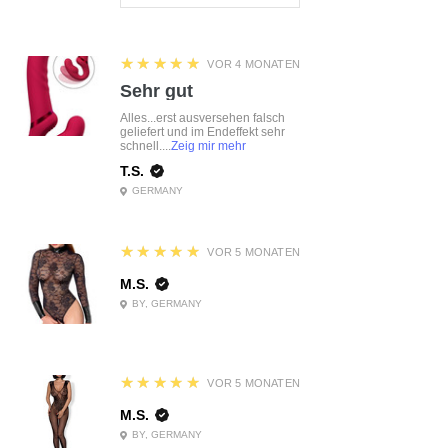
5
★★★★★
VOR 4 MONATEN
Sehr gut
Alles...erst ausversehen falsch
geliefert und im Endeffekt sehr
schnell....
Zeig mir mehr
T.S.
GERMANY
5
★★★★★
VOR 5 MONATEN
M.S.
BY, GERMANY
5
★★★★★
VOR 5 MONATEN
M.S.
BY, GERMANY