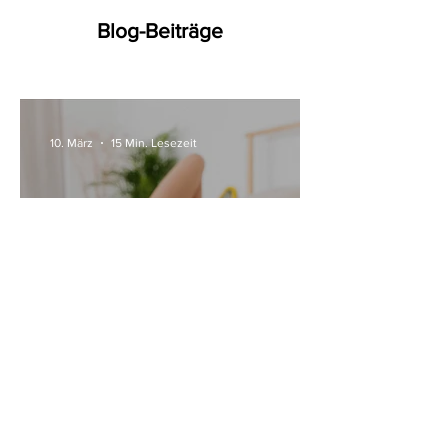
Blog-Beiträge
10. März
15 Min. Lesezeit
Alle Womanizer Modelle
2026 im Überblick –
Unterschiede einfach erklärt
3. Jan.
5 Min. Lesezeit