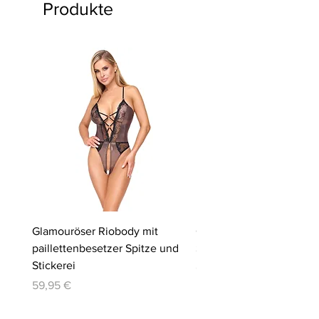
Produkte
Glamouröser Riobody mit
Ouvert-Set mit Hebe-BH
paillettenbesetzer Spitze und
Slip | Cottelli LINGERIE
Stickerei
Preis
64,95 €
Preis
59,95 €