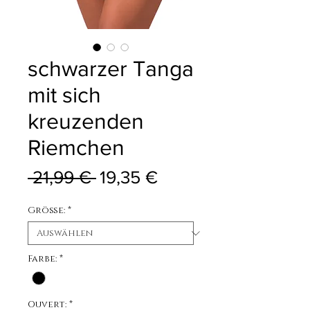
schwarzer Tanga
mit sich
kreuzenden
Riemchen
Standardpreis
Sale-Preis
 21,99 € 
19,35 €
Größe:
*
Farbe:
*
Ouvert:
*