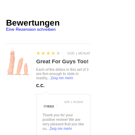
Farbe:
schwarz
SpaLeXLine@spalex.de
Material:
75%Polyester,
15%Polyamid, 10%Elasthan
Bewertungen
Eine Rezension schreiben
4
★★★★★
VOR 1 MONAT
Great For Guys Too!
Each of the dildos in this set of 3
are firm enough to slide in
readily,...
Zeig mir mehr
C.C.
VOR 1 MONAT
:
Thank you for your
positive review! We are
very pleased that you like
ou...
Zeig mir mehr