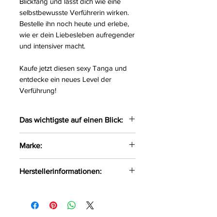
Blickfang und lässt dich wie eine
selbstbewusste Verführerin wirken.
Bestelle ihn noch heute und erlebe,
wie er dein Liebesleben aufregender
und intensiver macht.
Kaufe jetzt diesen sexy Tanga und
entdecke ein neues Level der
Verführung!
Das wichtigste auf einen Blick:
Sexy Tanga mit sich
Marke:
kreuzenden Riemchen auf der
Rückseite
SpaLeXLine
Herstellerinformationen:
Das weiche und elastische
Material liegt angenehmen auf
SpaLeX GmbH Präsidentenstr. 42
der Haut
Nordrhein-Westfalen
Größe:
S/M, L/XL
Bergkamen, Deutschland, 59192