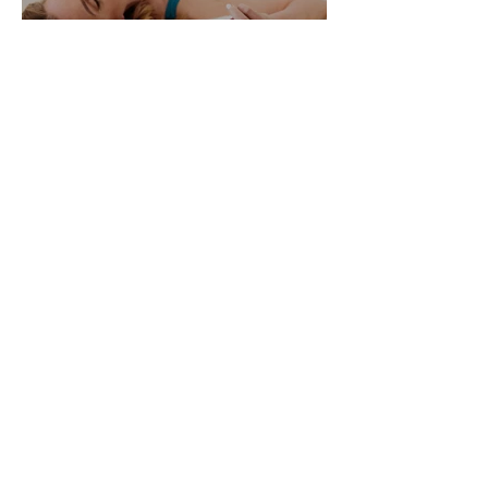
Alle Womanizer Modelle
2026 im Überblick –
Unterschiede einfach erklärt
3. Jan.
5 Min. Lesezeit
Produktbewertung: Der neue
Womanizer Next Duo im
Test