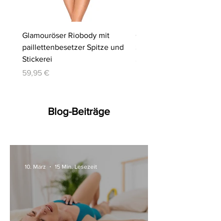
Glamouröser Riobody mit
Ouvert-Set mit Hebe-BH
paillettenbesetzer Spitze und
Slip | Cottelli LINGERIE
Stickerei
Preis
64,95 €
Preis
59,95 €
Blog-Beiträge
10. März
15 Min. Lesezeit