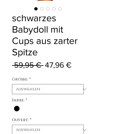
schwarzes
Babydoll mit
Cups aus zarter
Spitze
Standardpreis
Sale-Preis
 59,95 € 
47,96 €
Größe:
*
Farbe:
*
Ouvert:
*