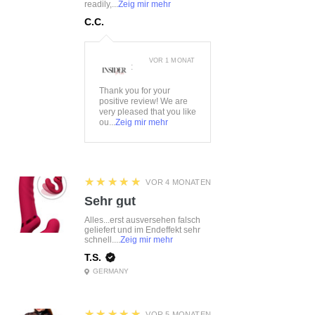
readily,...
Zeig mir mehr
C.C.
VOR 1 MONAT
:
Thank you for your
positive review! We are
very pleased that you like
ou...
Zeig mir mehr
5
★★★★★
VOR 4 MONATEN
Sehr gut
Alles...erst ausversehen falsch
geliefert und im Endeffekt sehr
schnell....
Zeig mir mehr
T.S.
GERMANY
5
★★★★★
VOR 5 MONATEN