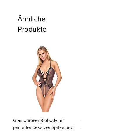
Ähnliche
Produkte
Glamouröser Riobody mit
Ouvert-Set mit Hebe-BH
paillettenbesetzer Spitze und
Slip | Cottelli LINGERIE