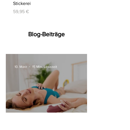
Stickerei
Preis
64,95 €
Preis
59,95 €
Blog-Beiträge
10. März
15 Min. Lesezeit
Alle Womanizer Modelle
2026 im Überblick –
Unterschiede einfach erklärt