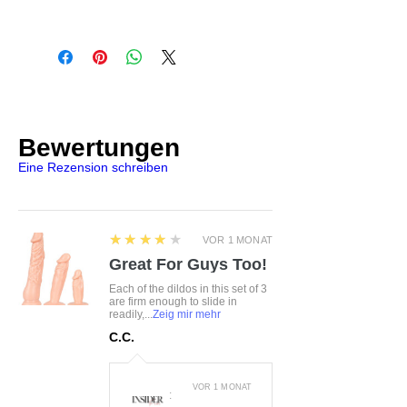
Untenrum gefertigt aus
AMOCARAT SP. Z O.O
elastischen, blickdichtem
Krolewska Street 1
Stretchmaterial
Czaniec, Polen, 43-354
Dazu ein passender Tanga
info@obsessive.com
Größe:
S/M, L/XL
Farbe:
schwarz
Bewertungen
Material:
90%Polyamid,
Eine Rezension schreiben
10%Elasthan
4
★★★★★
VOR 1 MONAT
Great For Guys Too!
Each of the dildos in this set of 3
are firm enough to slide in
readily,...
Zeig mir mehr
C.C.
VOR 1 MONAT
: