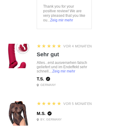
Thank you for your
positive review! We are
very pleased that you like
ou...
Zeig mir mehr
5
★★★★★
VOR 4 MONATEN
Sehr gut
Alles...erst ausversehen falsch
geliefert und im Endeffekt sehr
schnell....
Zeig mir mehr
T.S.
GERMANY
5
★★★★★
VOR 5 MONATEN
M.S.
BY, GERMANY