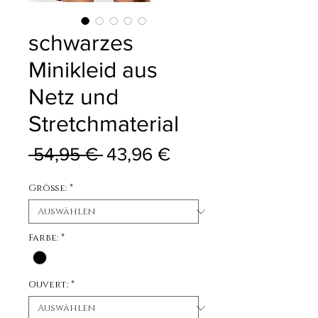
schwarzes
Minikleid aus
Netz und
Stretchmaterial
Standardpreis
Sale-Preis
 54,95 € 
43,96 €
Größe:
*
Farbe:
*
Ouvert:
*