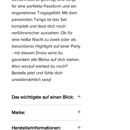
für eine perfekte Passform und ein
angenehmes Tragegefühl. Mit dem
passenden Tanga ist das Set
komplett und lässt dich noch
verführerischer aussehen. Ob für
eine heiße Nacht zu zweit oder als
besonderes Highlight auf einer Party
- mit diesem Dress wirst du
garantiert alle Blicke auf dich ziehen.
Also worauf wartest du noch?
Bestelle jetzt und fühle dich
unwiderstehlich sexy!
Das wichtigste auf einen Blick:
Sexy Dress gefertigt aus zarten
Marke:
Materialien
Obenrum gefertigt aus zartem
Obsessive
Herstellerinformationen:
Netzmaterial