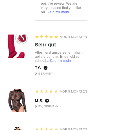
positive review! We are
very pleased that you like
ou...
Zeig mir mehr
5
★★★★★
VOR 4 MONATEN
Sehr gut
Alles...erst ausversehen falsch
geliefert und im Endeffekt sehr
schnell....
Zeig mir mehr
T.S.
GERMANY
5
★★★★★
VOR 5 MONATEN
M.S.
BY, GERMANY
5
★★★★★
VOR 5 MONATEN