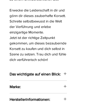
Erwecke die Leidenschaft in dir und
gönn dir dieses zauberhafte Korsett.
Schreite selbstbewusst in die Welt
der Verführung und erlebe
einzigartige Momente.
Jetzt ist der richtige Zeitpunkt
gekommen, um dieses bezaubernde
Korsett zu kaufen und dich selbst in
Szene zu setzen. Trau dich und fühle
dich verführerisch schön!
Das wichtigste auf einen Blick:
Ein verführerisches Korsett im
Marke:
zarten Design
Vorne edler Spitzenstoff,
Beauty Night Fashion
Herstellerinformationen:
hinten zarter Tüll liegen weich
auf der Haut