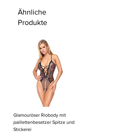
Ähnliche
Produkte
Glamouröser Riobody mit
Ouvert-Set mit Hebe-BH
paillettenbesetzer Spitze und
Slip | Cottelli LINGERIE
Stickerei
Preis
64,95 €