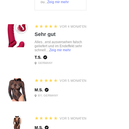
ou...
Zeig mir mehr
5
★★★★★
VOR 4 MONATEN
Sehr gut
Alles...erst ausversehen falsch
geliefert und im Endeffekt sehr
schnell....
Zeig mir mehr
T.S.
GERMANY
5
★★★★★
VOR 5 MONATEN
M.S.
BY, GERMANY
5
★★★★★
VOR 5 MONATEN
M.S.