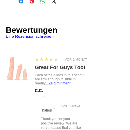
info@product-quality.com
Bewertungen
Eine Rezension schreiben
4
★★★★★
VOR 1 MONAT
Great For Guys Too!
Each of the dildos in this set of 3
are firm enough to slide in
readily,...
Zeig mir mehr
C.C.
VOR 1 MONAT
:
Thank you for your
positive review! We are
very pleased that you like