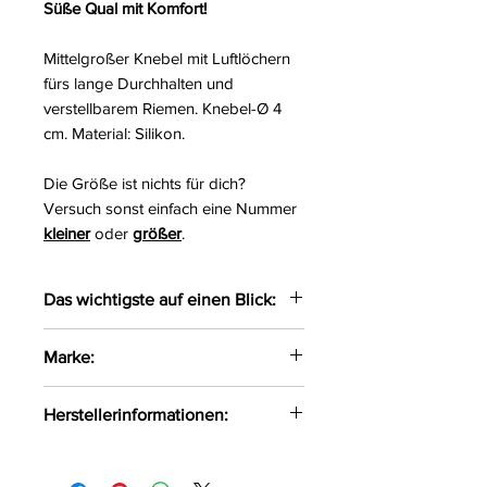
Süße Qual mit Komfort!
Mittelgroßer Knebel mit Luftlöchern
fürs lange Durchhalten und
verstellbarem Riemen. Knebel-Ø 4
cm. Material: Silikon.
Die Größe ist nichts für dich?
Versuch sonst einfach eine Nummer
kleiner
oder
größer
.
Das wichtigste auf einen Blick:
Knebel aus Silikon
Marke:
Beißball mit Luftlöchern
Kopfriemen verstellbar
Bad Kitty
Herstellerinformationen:
OV-Großhandel
DE-24933 Flensburg