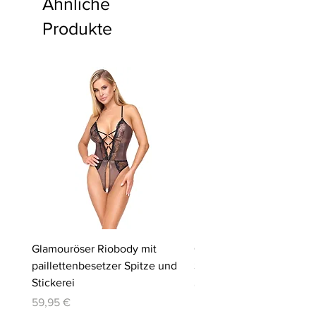
Ähnliche
Produkte
Glamouröser Riobody mit
Ouvert-Set mit Hebe-BH
paillettenbesetzer Spitze und
Slip | Cottelli LINGERIE
Stickerei
Preis
64,95 €
Preis
59,95 €