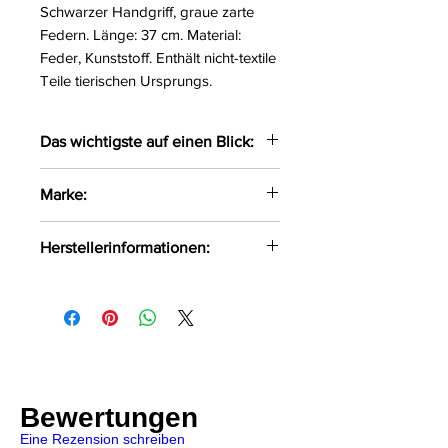
Schwarzer Handgriff, graue zarte
Federn. Länge: 37 cm. Material:
Feder, Kunststoff. Enthält nicht-textile
Teile tierischen Ursprungs.
Das wichtigste auf einen Blick:
Flexibler Federstab
Marke:
Für kitzelige Vorspiele
Fifty Shades of Grey
Herstellerinformationen:
WOW Tech Europe GmbH
Hermann-Blankenstein-Str. 5
10249 Berlin
care@womanizer.com
Bewertungen
Eine Rezension schreiben