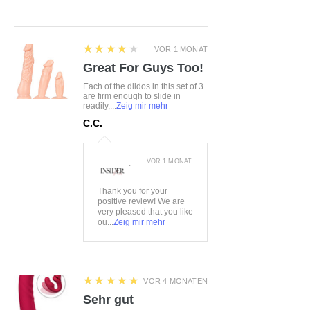
4
★★★★★
VOR 1 MONAT
Great For Guys Too!
Each of the dildos in this set of 3
are firm enough to slide in
readily,...
Zeig mir mehr
C.C.
VOR 1 MONAT
:
Thank you for your
positive review! We are
very pleased that you like
ou...
Zeig mir mehr
5
★★★★★
VOR 4 MONATEN
Sehr gut