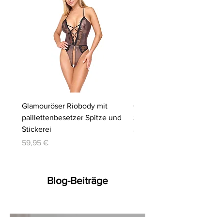
Glamouröser Riobody mit
Ouvert-Set mit Hebe-BH
paillettenbesetzer Spitze und
Slip | Cottelli LINGERIE
Stickerei
Preis
64,95 €
Preis
59,95 €
Blog-Beiträge