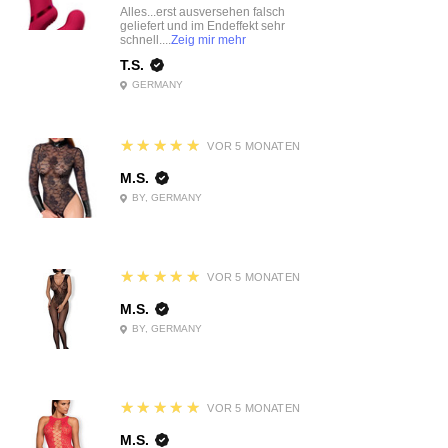
Alles...erst ausversehen falsch
geliefert und im Endeffekt sehr
schnell....
Zeig mir mehr
T.S.
GERMANY
5
★★★★★
VOR 5 MONATEN
M.S.
BY, GERMANY
5
★★★★★
VOR 5 MONATEN
M.S.
BY, GERMANY
5
★★★★★
VOR 5 MONATEN
M.S.