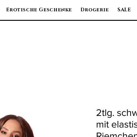
Erotische Geschenke
Drogerie
SALE
2tlg. sch
mit elast
Riemche