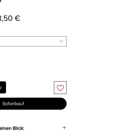
andardpreis
Sale-Preis
8,50 €
b
Sofortkauf
einen Blick: