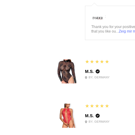
:
Thank you for your positiv
that you like ou...
Zeig mir 
5
★★★★★
M.S.
BY, GERMANY
5
★★★★★
M.S.
BY, GERMANY