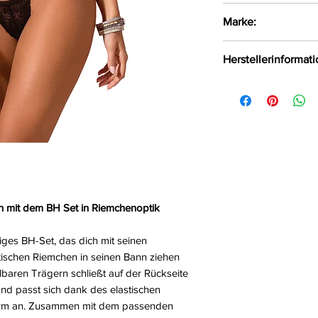
Verführerisches 
Marke:
angenehmen Mat
elastischen Ri
SpaLeXLine
Herstellerinformat
Der bügellose B
3 verstellbare 
SpaLeX GmbH Präsi
Mit verstellbare
Westfalen Bergkam
Das elastische M
SpaLeXLine@spale
Körperform an
Dazu ein passe
Größe:
S/M, L/XL, 
Farbe:
Schwarz
ch mit dem BH Set in Riemchenoptik
Material:
75%Polyes
iges BH-Set, das dich mit seinen
ischen Riemchen in seinen Bann ziehen
lbaren Trägern schließt auf der Rückseite
und passt sich dank des elastischen
form an. Zusammen mit dem passenden