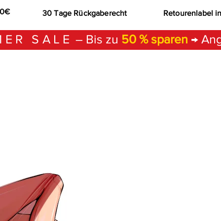
00€
30 Tage Rückgaberecht
Retourenlabel i
ER SALE
– Bis zu
50 % sparen
→ Ang