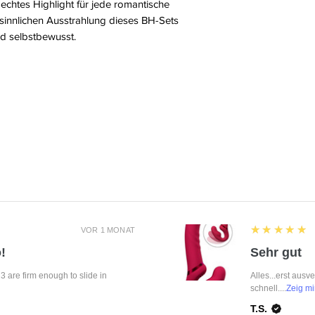
 echtes Highlight für jede romantische
 sinnlichen Ausstrahlung dieses BH-Sets
nd selbstbewusst.
5
★★★★★
VOR 1 MONAT
!
Sehr gut
f 3 are firm enough to slide in
Alles...erst ausv
schnell....
Zeig mi
T.S.