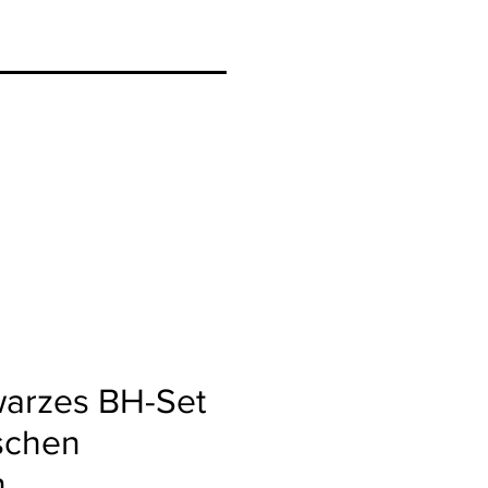
warzes BH-Set
ischen
n