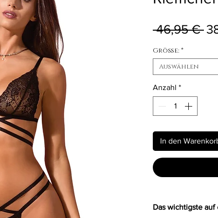
St
 46,95 € 
3
Größe:
*
Auswählen
Anzahl
*
In den Warenkor
Das wichtigste auf 