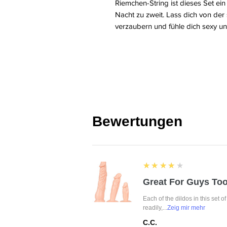
Riemchen-String ist dieses Set ein
Nacht zu zweit. Lass dich von der
verzaubern und fühle dich sexy u
Bewertungen
4
★★★★★
Great For Guys Too
Each of the dildos in this set o
readily,...
Zeig mir mehr
C.C.