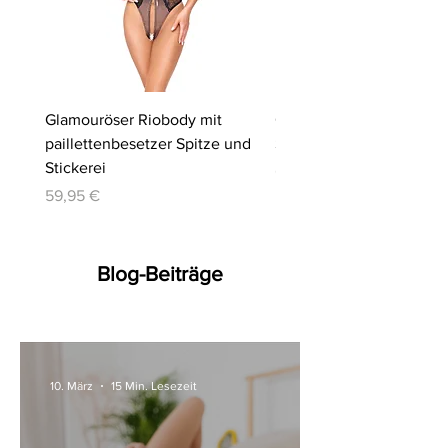
Glamouröser Riobody mit
Ouvert-Set mit Hebe-BH
paillettenbesetzer Spitze und
Slip | Cottelli LINGERIE
Stickerei
Preis
64,95 €
Preis
59,95 €
Blog-Beiträge
10. März
15 Min. Lesezeit