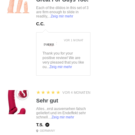
15%Polyamid, 10%Elasthan
Each of the dildos in this set of 3
are firm enough to slide in
readily,...
Zeig mir mehr
C.C.
VOR 1 MONAT
:
Thank you for your
positive review! We are
very pleased that you like
ou...
Zeig mir mehr
5
★★★★★
VOR 4 MONATEN
Sehr gut
Alles...erst ausversehen falsch
geliefert und im Endeffekt sehr
schnell....
Zeig mir mehr
T.S.
GERMANY