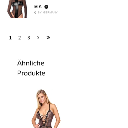
M.S.
BY, GERMANY
1
2
3
Ähnliche
Produkte