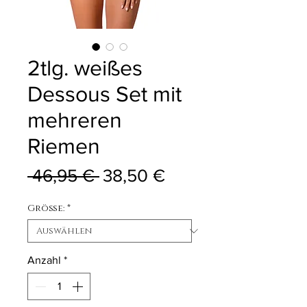
2tlg. weißes
Dessous Set mit
mehreren
Riemen
Standardpreis
Sale-Preis
 46,95 € 
38,50 €
Größe:
*
Anzahl
*