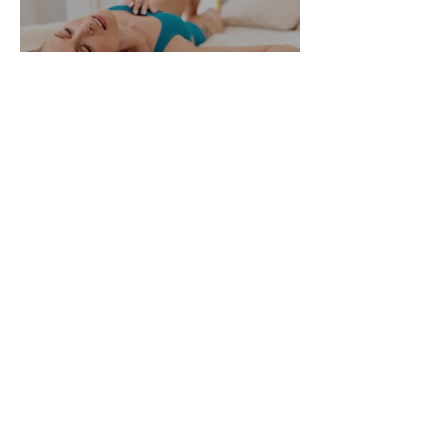
Alle Womanizer Modelle
2026 im Überblick –
Unterschiede einfach erklärt
3. Jan.
5 Min. Lesezeit
Produktbewertung: Der neue
Womanizer Next Duo im