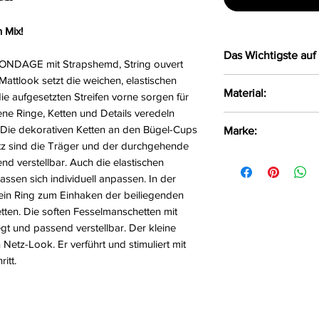
 Mix!
Das Wichtigste auf 
 BONDAGE mit Strapshemd, String ouvert
 Mattlook setzt die weichen, elastischen
Strapshemd & Ou
Material:
ie aufgesetzten Streifen vorne sorgen für
Inklusive Soft-
ene Ringe, Ketten und Details veredeln
Netz im stilvoll
92% Polyester, 
 Die dekorativen Ketten an den Bügel-Cups
Marke:
Ketten von Büg
tz sind die Träger und der durchgehende
Seitenringe für 
Cottelli Bondag
d verstellbar. Auch die elastischen
Träger und Sche
ssen sich individuell anpassen. In der
Softe Handfesse
ch ein Ring zum Einhaken der beiliegenden
Fesseln mit Kar
tten. Die soften Fesselmanschetten mit
String einladend
egt und passend verstellbar. Der kleine
Stimulierende S
 Netz-Look. Er verführt und stimuliert mit
Weich & elastis
itt.