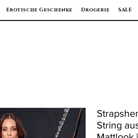
Erotische Geschenke
Drogerie
SALE
Strapshe
String au
Mattlook |