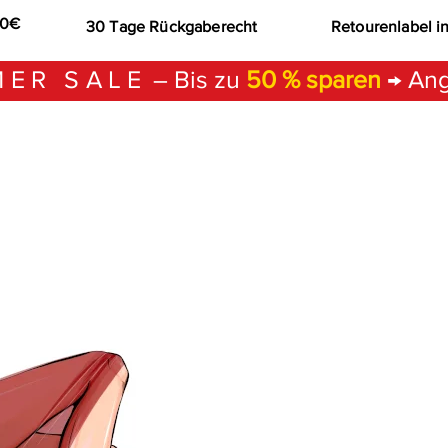
00€
30 Tage Rückgaberecht
Retourenlabel i
ER SALE
– Bis zu
50 % sparen
→ Ang