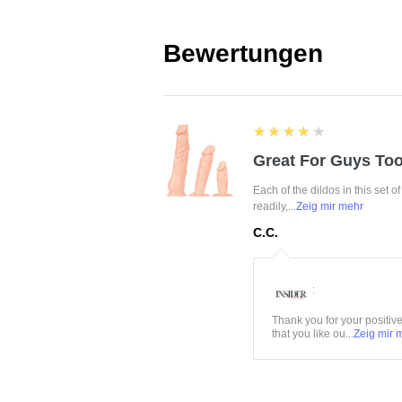
Bewertungen
4
★★★★★
Great For Guys Too
Each of the dildos in this set o
readily,...
Zeig mir mehr
C.C.
:
Thank you for your positiv
that you like ou...
Zeig mir 