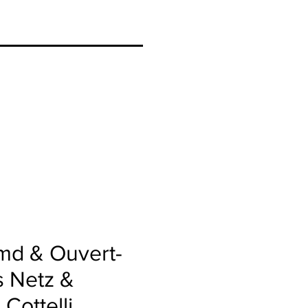
md & Ouvert-
s Netz &
 Cottelli