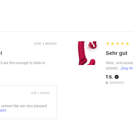
5
★★★★★
VOR 1 MONAT
!
Sehr gut
f 3 are firm enough to slide in
Alles...erst ausv
schnell....
Zeig mi
T.S.
GERMANY
VOR 1 MONAT
e review! We are very pleased
mehr