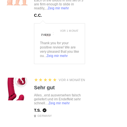
Each of the dildos in this set of 3
are firm enough to slide in
readily,...
Zeig mir mehr
C.C.
VOR 1 MONAT
:
Thank you for your
positive review! We are
very pleased that you like
ou...
Zeig mir mehr
5
★★★★★
VOR 4 MONATEN
Sehr gut
Alles...erst ausversehen falsch
geliefert und im Endeffekt sehr
schnell....
Zeig mir mehr
T.S.
GERMANY