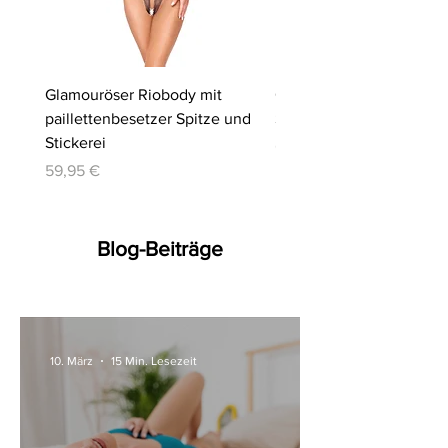
Glamouröser Riobody mit
Ouvert-Set mit Hebe-BH
paillettenbesetzer Spitze und
Slip | Cottelli LINGERIE
Stickerei
Preis
64,95 €
Preis
59,95 €
Blog-Beiträge
10. März
15 Min. Lesezeit