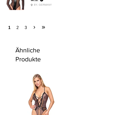
BY, GERMANY
1
2
3
Ähnliche
Produkte