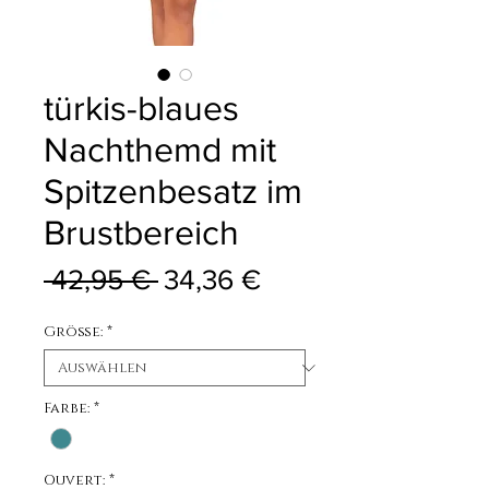
türkis-blaues
Nachthemd mit
Spitzenbesatz im
Brustbereich
Standardpreis
Sale-Preis
 42,95 € 
34,36 €
Größe:
*
Farbe:
*
Ouvert:
*