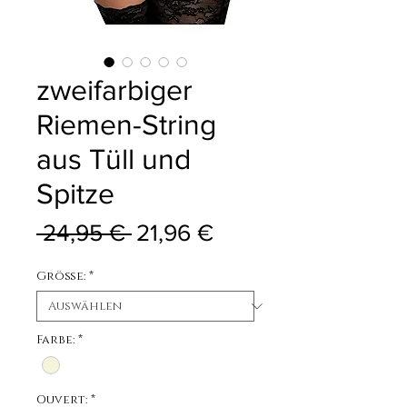
zweifarbiger
Riemen-String
aus Tüll und
Spitze
Standardpreis
Sale-Preis
 24,95 € 
21,96 €
Größe:
*
Farbe:
*
Ouvert:
*