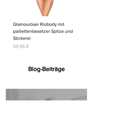
Glamouröser Riobody mit
Ouvert-Set mit Hebe-BH
paillettenbesetzer Spitze und
Slip | Cottelli LINGERIE
Stickerei
Preis
64,95 €
Preis
59,95 €
Blog-Beiträge
10. März
15 Min. Lesezeit