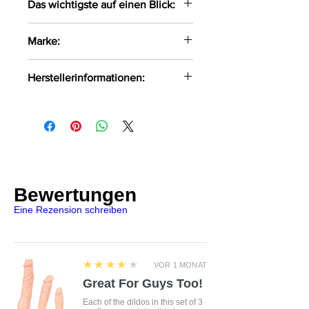
Das wichtigste auf einen Blick:
Verführerischer
Marke:
Riemchenstring in einer
Kombination aus beigem Tüll
Axami
Herstellerinformationen:
und zarter, schwarzer
Blütenspitze gefertigt
Axami Sp.z o.o Sp.k ul. Pana
Die symetrisch angenähte
Tadeusza 1/1 Białystok, Polen, 15-
Spitze verleiht dem String das
521 info@axami.pl
gewisse Etwas
Größe:
S, M, L, XL
Farbe:
schwarz-beige
Bewertungen
Material:
81%Polyester,
Eine Rezension schreiben
19%Baumwolle
Lieferumfang:
String
4
★★★★★
VOR 1 MONAT
Great For Guys Too!
Each of the dildos in this set of 3