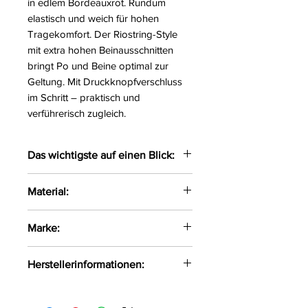
in edlem Bordeauxrot. Rundum
elastisch und weich für hohen
Tragekomfort. Der Riostring-Style
mit extra hohen Beinausschnitten
bringt Po und Beine optimal zur
Geltung. Mit Druckknopfverschluss
im Schritt – praktisch und
verführerisch zugleich.
Das wichtigste auf einen Blick:
Stringbody mit langem Arm &
Material:
Stehkragen
Komplett aus feiner Ornament-
90% Polyamid, 10% Elasthan.
Marke:
Spitze
Edle Farbe: Bordeauxrot
Cottelli Lingerie
Extra hohe Beinausschnitte
Herstellerinformationen:
Im Schritt
OV-Großhandel
Druckknopfverschluss
DE-24933 Flensburg