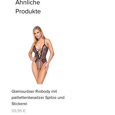
Ähnliche
Produkte
Glamouröser Riobody mit
Ouvert-Set mit Hebe-BH
paillettenbesetzer Spitze und
Slip | Cottelli LINGERIE
Stickerei
Preis
64,95 €
Preis
59,95 €