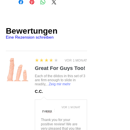
Weich & elastisch für hohen
info@product-quality.com
Tragekomfort
Bewertungen
Eine Rezension schreiben
4
★★★★★
VOR 1 MONAT
Great For Guys Too!
Each of the dildos in this set of 3
are firm enough to slide in
readily,...
Zeig mir mehr
C.C.
VOR 1 MONAT
:
Thank you for your
positive review! We are
very pleased that you like