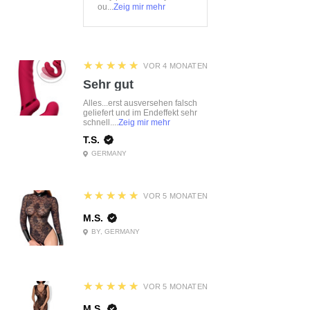
ou...
Zeig mir mehr
5
★★★★★
VOR 4 MONATEN
Sehr gut
Alles...erst ausversehen falsch
geliefert und im Endeffekt sehr
schnell....
Zeig mir mehr
T.S.
GERMANY
5
★★★★★
VOR 5 MONATEN
M.S.
BY, GERMANY
5
★★★★★
VOR 5 MONATEN
M.S.