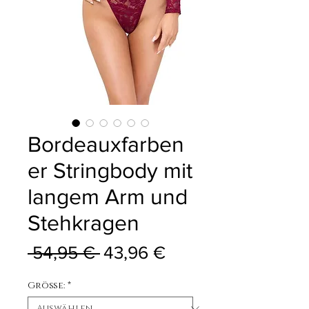
Bordeauxfarben
er Stringbody mit
langem Arm und
Stehkragen
Standardpreis
Sale-Preis
 54,95 € 
43,96 €
Größe:
*