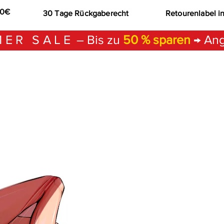
00€
30 Tage Rückgaberecht
Retourenlabel i
ER SALE
– Bis zu
50 % sparen
→ Ang