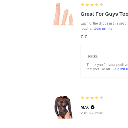
4
★★★★★
Great For Guys Too
Each of the dildos in this set o
readily,...
Zeig mir mehr
C.C.
:
Thank you for your positiv
that you like ou...
Zeig mir 
5
★★★★★
M.S.
BY, GERMANY