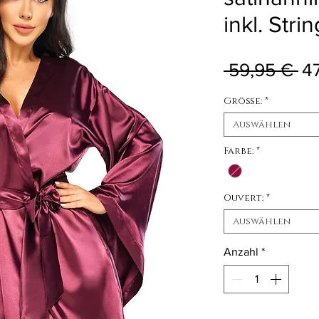
inkl. Strin
St
 59,95 € 
4
Größe:
*
Auswählen
Farbe:
*
Ouvert:
*
Auswählen
Anzahl
*
Nicht verfügbar