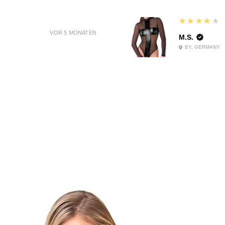
4
★★★★★
VOR 5 MONATEN
M.S.
BY, GERMANY