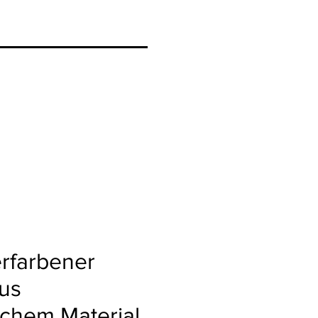
rfarbener
us
ichem Material,