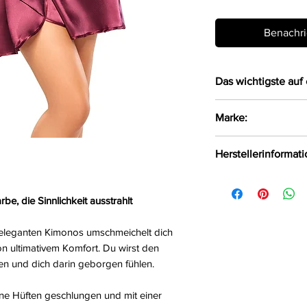
Benachri
Das wichtigste auf 
Eleganter langä
Marke:
satinähnlichem 
Das weiche Mate
Beauty Night Fash
Herstellerinformat
Haut
Der Kimono wird
Beauty Night Fash
Satinschleife g
Wielka, Polen, 42-
be, die Sinnlichkeit ausstrahlt
Dazu ein passen
Größe:
S/L
s eleganten Kimonos umschmeichelt dich
Farbe:
burgunder
on ultimativem Komfort. Du wirst den
Material:
97%Polyes
ben und dich darin geborgen fühlen.
ne Hüften geschlungen und mit einer