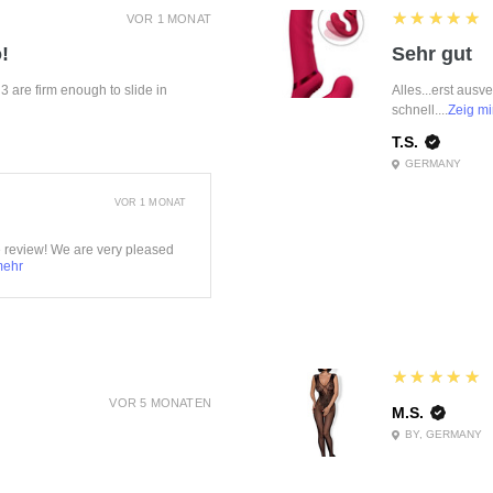
5
★★★★★
VOR 1 MONAT
!
Sehr gut
f 3 are firm enough to slide in
Alles...erst ausv
schnell....
Zeig mi
T.S.
GERMANY
VOR 1 MONAT
e review! We are very pleased
mehr
5
★★★★★
VOR 5 MONATEN
M.S.
BY, GERMANY