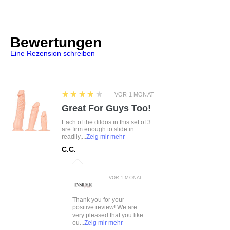
gebunden
Dazu ein passender String
Größe:
S/L
Bewertungen
Farbe:
burgunder
Eine Rezension schreiben
Material:
97%Polyester,
3%Elasthan
4
★★★★★
VOR 1 MONAT
Great For Guys Too!
Each of the dildos in this set of 3
are firm enough to slide in
readily,...
Zeig mir mehr
C.C.
VOR 1 MONAT
:
Thank you for your
positive review! We are
very pleased that you like
ou...
Zeig mir mehr