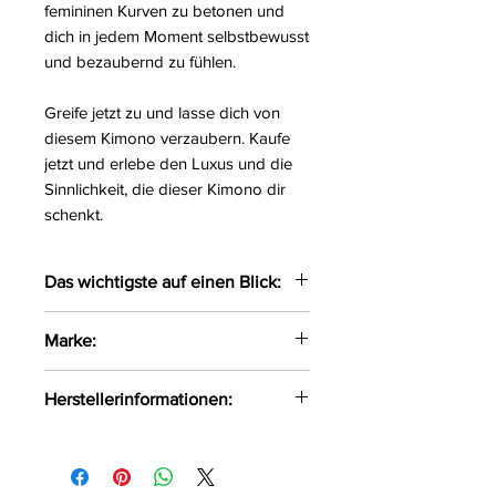
femininen Kurven zu betonen und
dich in jedem Moment selbstbewusst
und bezaubernd zu fühlen.
Greife jetzt zu und lasse dich von
diesem Kimono verzaubern. Kaufe
jetzt und erlebe den Luxus und die
Sinnlichkeit, die dieser Kimono dir
schenkt.
Das wichtigste auf einen Blick:
Bezaubernder Kimono mit
Marke:
langen sowie
weitgeschnittenen Ärmeln
Beauty Night Fashion
Herstellerinformationen:
Das weiche Material liegt
angenehmen auf der Haut
Beauty Night Fashion Jabłoniowa
Der Kimono wird um die
7 Wręczyca Wielka, Polen, 42-130
Hüften mittels einer Schleife
info@beautynight.pl