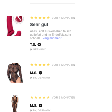
5
★★★★★
VOR 4 MONATEN
Sehr gut
Alles...erst ausversehen falsch
geliefert und im Endeffekt sehr
schnell....
Zeig mir mehr
T.S.
GERMANY
5
★★★★★
VOR 5 MONATEN
M.S.
BY, GERMANY
5
★★★★★
VOR 5 MONATEN
M.S.
BY, GERMANY