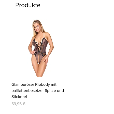
Produkte
Glamouröser Riobody mit
Ouvert-Set mit Hebe-BH
paillettenbesetzer Spitze und
Slip | Cottelli LINGERIE
Stickerei
Preis
64,95 €
Preis
59,95 €