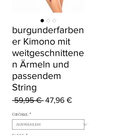
burgunderfarben
er Kimono mit
weitgeschnittene
n Ärmeln und
passendem
String
Standardpreis
Sale-Preis
 59,95 € 
47,96 €
Größe:
*