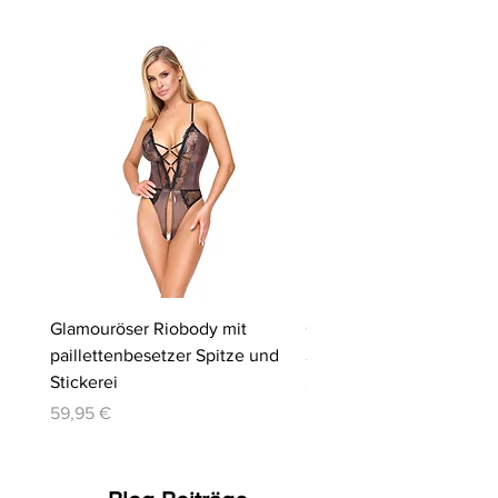
Glamouröser Riobody mit
Ouvert-Set mit Hebe-BH
paillettenbesetzer Spitze und
Slip | Cottelli LINGERIE
Stickerei
Preis
64,95 €
Preis
59,95 €