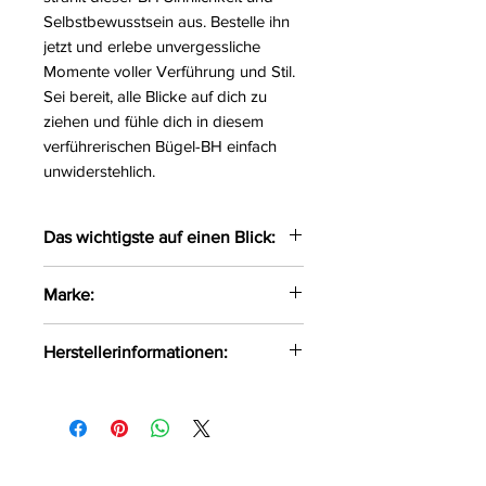
Selbstbewusstsein aus. Bestelle ihn
jetzt und erlebe unvergessliche
Momente voller Verführung und Stil.
Sei bereit, alle Blicke auf dich zu
ziehen und fühle dich in diesem
verführerischen Bügel-BH einfach
unwiderstehlich.
Das wichtigste auf einen Blick:
Verführerischer Bügel-BH in
Marke:
einer Kombination aus zartem
Tüll und weicher Spitze
Axami
Herstellerinformationen:
gefertigt
Das hier verwendetete Tüll ist
Axami Sp.z o.o Sp.k ul. Pana
beige
Tadeusza 1/1 Białystok, Polen, 15-
Auf der Rückseite durch einen
521 info@axami.pl
mehrfach verstellbaren