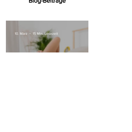
Blog-Beiträge
10. März
15 Min. Lesezeit
Alle Womanizer Modelle
2026 im Überblick –
Unterschiede einfach erklärt
3. Jan.
5 Min. Lesezeit