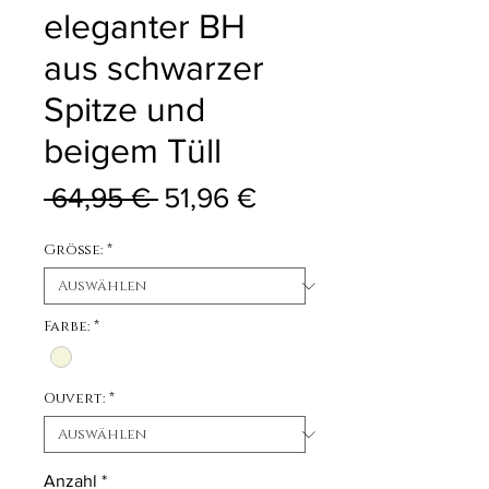
eleganter BH
aus schwarzer
Spitze und
beigem Tüll
Standardpreis
Sale-Preis
 64,95 € 
51,96 €
Größe:
*
Farbe:
*
Ouvert:
*
Anzahl
*