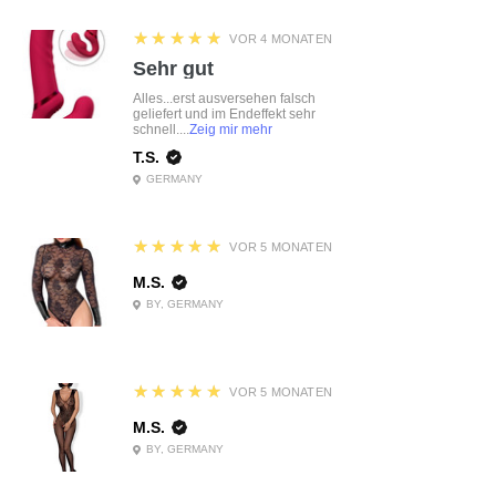
5
★★★★★
VOR 4 MONATEN
Sehr gut
Alles...erst ausversehen falsch
geliefert und im Endeffekt sehr
schnell....
Zeig mir mehr
T.S.
GERMANY
5
★★★★★
VOR 5 MONATEN
M.S.
BY, GERMANY
5
★★★★★
VOR 5 MONATEN
M.S.
BY, GERMANY