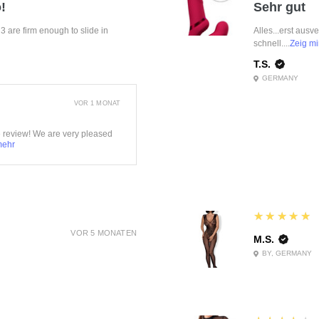
!
Sehr gut
f 3 are firm enough to slide in
Alles...erst ausv
schnell....
Zeig mi
T.S.
GERMANY
VOR 1 MONAT
e review! We are very pleased
mehr
5
★★★★★
VOR 5 MONATEN
M.S.
BY, GERMANY