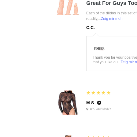
Great For Guys Too
Each of the dildos in this set o
readily,...
Zeig mir mehr
C.C.
:
Thank you for your positiv
that you like ou...
Zeig mir 
5
★★★★★
M.S.
BY, GERMANY