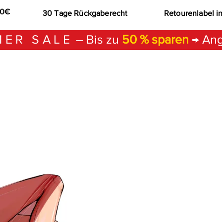
00€
30 Tage Rückgaberecht
Retourenlabel i
ER SALE
– Bis zu
50 % sparen
→ Ang