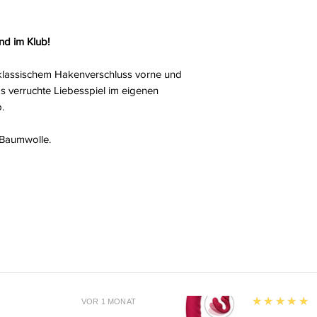
nd im Klub!
 klassischem Hakenverschluss vorne und
s verruchte Liebesspiel im eigenen
.
 Baumwolle.
5
★★★★★
VOR 1 MONAT