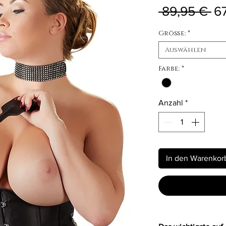
St
 89,95 € 
6
Größe:
*
Auswählen
Farbe:
*
Anzahl
*
In den Warenkor