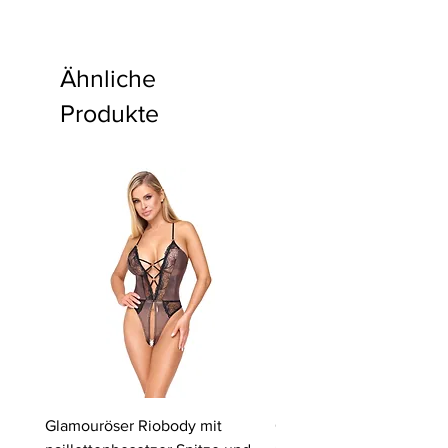
Ähnliche
Produkte
Glamouröser Riobody mit
Ouvert-Set mit Hebe-BH