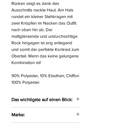
Rücken zeigt es dank des
Ausschnitts nackte Haut. Am Hals
rundet ein kleiner Stehkragen mit
zwei Knöpfen im Nacken das Outfit
nach oben hin ab. Der
mattglänzende und undurchsichtige
Rock hingegen ist eng anliegend
und somit der perfekte Kontrast zum
Oberteil. Wenn das keine gelungene
Kombination ist!
90% Polyester, 10% Elasthan; Chiffon
100% Polyester.
Das wichtigste auf einen Blick:
Mit ärmellosem Oberteil und
Marke:
kleinem Stehkragen
Zwei Knöpfe am Stehkragen
Cottelli Curves