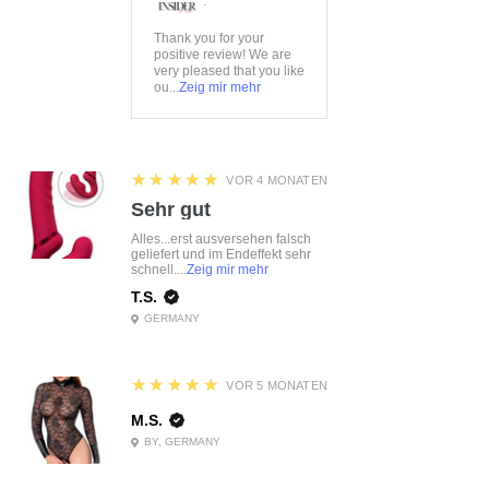
:
Thank you for your
positive review! We are
very pleased that you like
ou...
Zeig mir mehr
5
★★★★★
VOR 4 MONATEN
Sehr gut
Alles...erst ausversehen falsch
geliefert und im Endeffekt sehr
schnell....
Zeig mir mehr
T.S.
GERMANY
5
★★★★★
VOR 5 MONATEN
M.S.
BY, GERMANY