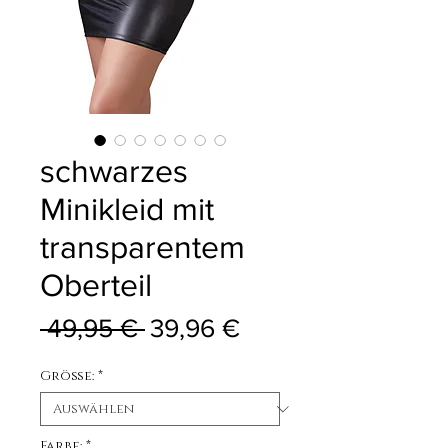
schwarzes
Minikleid mit
transparentem
Oberteil
Standardpreis
Sale-Preis
 49,95 € 
39,96 €
Größe:
*
Farbe:
*