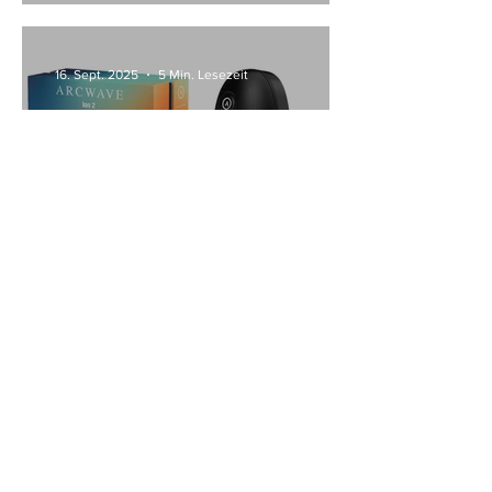
16. Sept. 2025
5 Min. Lesezeit
Produktbewertung:
Masturbator Arcwave Ion 2
für außergewöhnliche
Orgasmen
1
/
7
Insider For Ladies