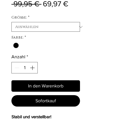
Standardpreis
Sale-Preis
 99,95 € 
69,97 €
Größe:
*
Farbe:
*
Anzahl
*
In den Warenkorb
Sofortkauf
Stabil und verstellbar!