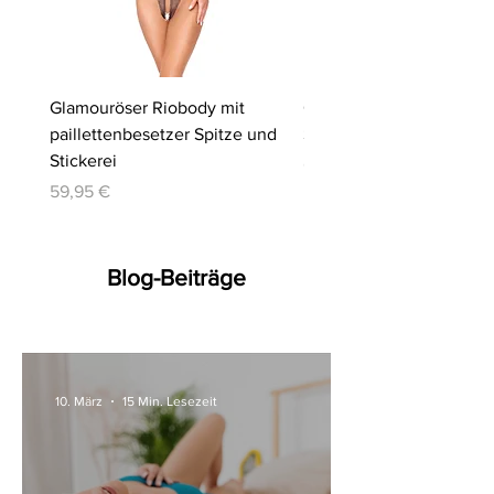
Glamouröser Riobody mit
Ouvert-Set mit Hebe-BH
paillettenbesetzer Spitze und
Slip | Cottelli LINGERIE
Stickerei
Preis
64,95 €
Preis
59,95 €
Blog-Beiträge
10. März
15 Min. Lesezeit