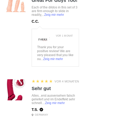
Great For Guys Too!
Each of the dildos in this set of 3
are firm enough to slide in
readily,...
Zeig mir mehr
C.C.
VOR 1 MONAT
:
Thank you for your
positive review! We are
very pleased that you like
ou...
Zeig mir mehr
5
★★★★★
VOR 4 MONATEN
Sehr gut
Alles...erst ausversehen falsch
geliefert und im Endeffekt sehr
schnell....
Zeig mir mehr
T.S.
GERMANY