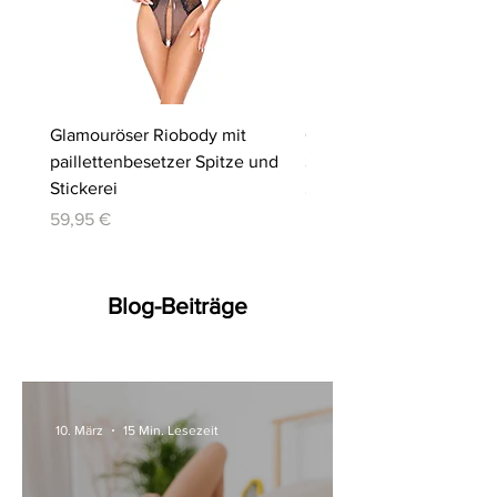
Glamouröser Riobody mit
Ouvert-Set mit Hebe-BH
paillettenbesetzer Spitze und
Slip | Cottelli LINGERIE
Stickerei
Preis
64,95 €
Preis
59,95 €
Blog-Beiträge
10. März
15 Min. Lesezeit