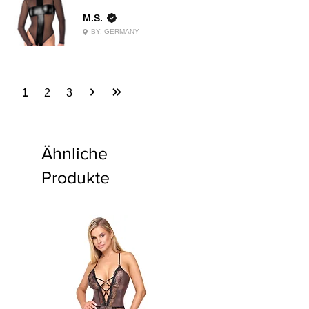
M.S.
BY, GERMANY
1
2
3
Ähnliche
Produkte