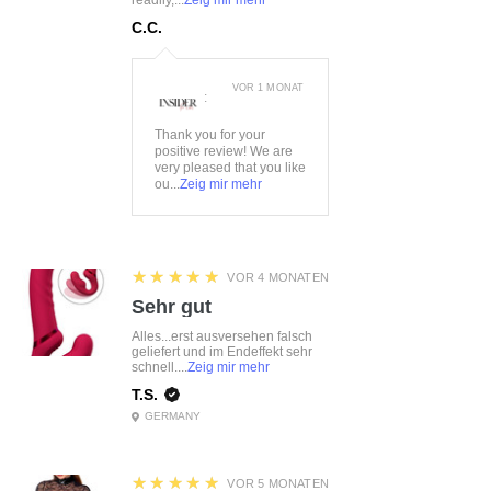
readily,...
Zeig mir mehr
C.C.
VOR 1 MONAT
:
Thank you for your
positive review! We are
very pleased that you like
ou...
Zeig mir mehr
5
★★★★★
VOR 4 MONATEN
Sehr gut
Alles...erst ausversehen falsch
geliefert und im Endeffekt sehr
schnell....
Zeig mir mehr
T.S.
GERMANY
5
★★★★★
VOR 5 MONATEN