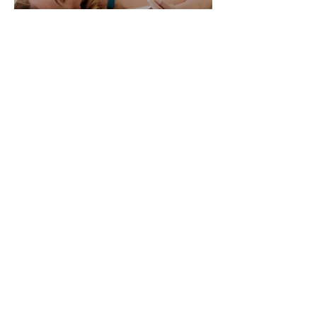
Alle Womanizer Modelle
2026 im Überblick –
Unterschiede einfach erklärt
3. Jan.
5 Min. Lesezeit
Produktbewertung: Der neue
Womanizer Next Duo im
Test