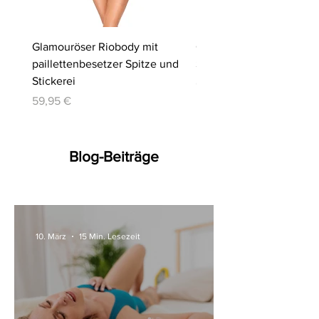
Glamouröser Riobody mit
Ouvert-Set mit Hebe-BH
paillettenbesetzer Spitze und
Slip | Cottelli LINGERIE
Stickerei
Preis
64,95 €
Preis
59,95 €
Blog-Beiträge
10. März
15 Min. Lesezeit