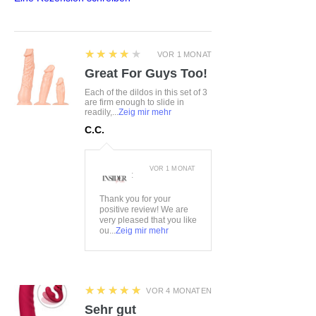
Halterungen sorgen für einen
perfekten Sitz
Dazu eine passende
Augenmakse zum Binden
4
★★★★★
VOR 1 MONAT
Größe:
S/M, L/XL
Great For Guys Too!
Farbe:
schwarz
Each of the dildos in this set of 3
Material:
88%Polyester
are firm enough to slide in
readily,...
Zeig mir mehr
12%Elasthan
C.C.
VOR 1 MONAT
:
Thank you for your
positive review! We are
very pleased that you like
ou...
Zeig mir mehr
5
★★★★★
VOR 4 MONATEN
Sehr gut