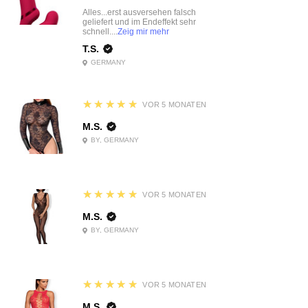
Alles...erst ausversehen falsch
geliefert und im Endeffekt sehr
schnell....
Zeig mir mehr
T.S.
GERMANY
5
★★★★★
VOR 5 MONATEN
M.S.
BY, GERMANY
5
★★★★★
VOR 5 MONATEN
M.S.
BY, GERMANY
5
★★★★★
VOR 5 MONATEN
M.S.