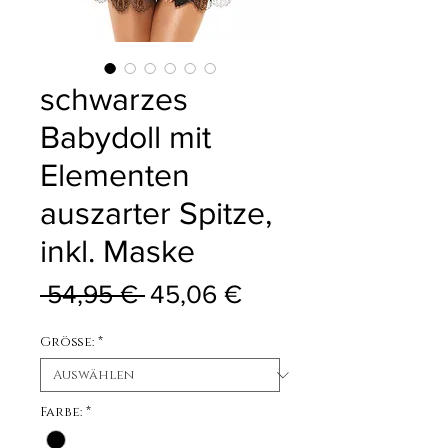
schwarzes
Babydoll mit
Elementen
auszarter Spitze,
inkl. Maske
Standardpreis
Sale-Preis
 54,95 € 
45,06 €
Größe:
*
Farbe:
*