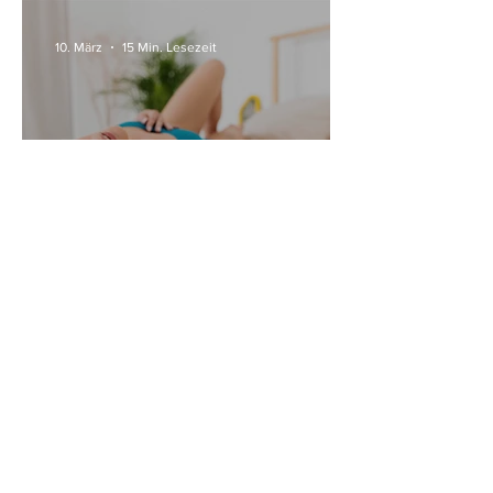
10. März
15 Min. Lesezeit
Alle Womanizer Modelle
2026 im Überblick –
Unterschiede einfach erklärt
3. Jan.
5 Min. Lesezeit