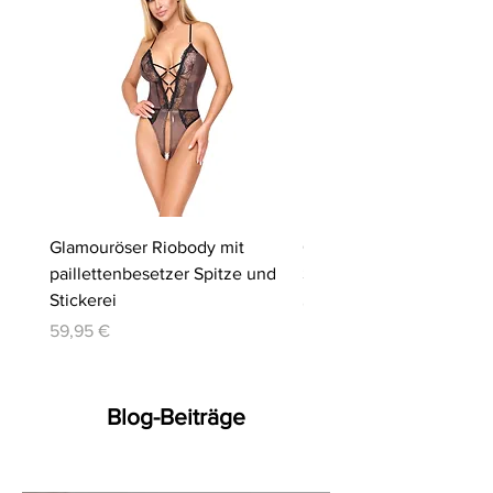
Glamouröser Riobody mit
Ouvert-Set mit Hebe-BH
paillettenbesetzer Spitze und
Slip | Cottelli LINGERIE
Stickerei
Preis
64,95 €
Preis
59,95 €
Blog-Beiträge