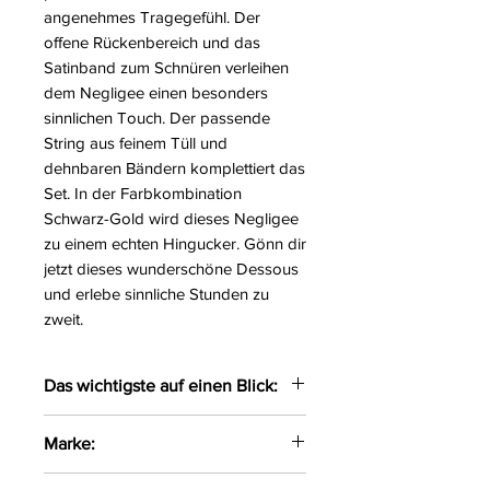
angenehmes Tragegefühl. Der
offene Rückenbereich und das
Satinband zum Schnüren verleihen
dem Negligee einen besonders
sinnlichen Touch. Der passende
String aus feinem Tüll und
dehnbaren Bändern komplettiert das
Set. In der Farbkombination
Schwarz-Gold wird dieses Negligee
zu einem echten Hingucker. Gönn dir
jetzt dieses wunderschöne Dessous
und erlebe sinnliche Stunden zu
zweit.
Das wichtigste auf einen Blick:
Sexy Negligee mit
Marke:
verstellbaren Trägern
Im Rückenbereich teilweise
Beauty Night Fashion