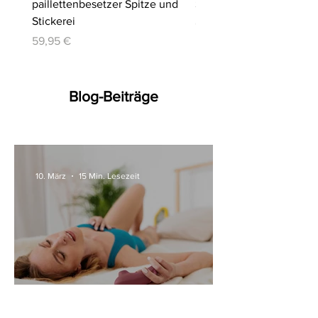
paillettenbesetzer Spitze und
Slip | Cottelli LINGERIE
Stickerei
Preis
64,95 €
Preis
59,95 €
Blog-Beiträge
10. März
15 Min. Lesezeit
Alle Womanizer Modelle
2026 im Überblick –