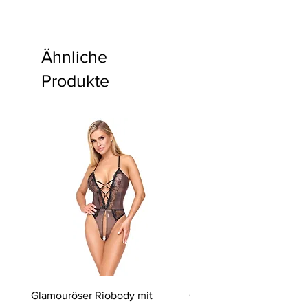
Ähnliche
Produkte
Glamouröser Riobody mit
Ouvert-Set mit Hebe-BH