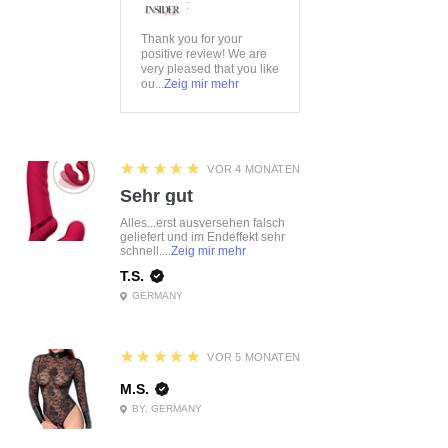
:
Thank you for your
positive review! We are
very pleased that you like
ou...
Zeig mir mehr
5
★★★★★
VOR 4 MONATEN
Sehr gut
Alles...erst ausversehen falsch
geliefert und im Endeffekt sehr
schnell....
Zeig mir mehr
T.S.
GERMANY
5
★★★★★
VOR 5 MONATEN
M.S.
BY, GERMANY