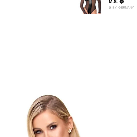
M.S.
BY, GERMANY