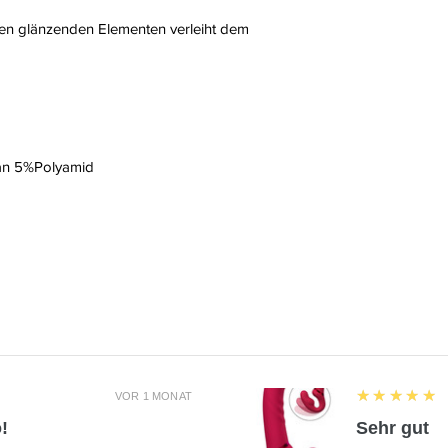
 den glänzenden Elementen verleiht dem
an 5%Polyamid
5
★★★★★
VOR 1 MONAT
!
Sehr gut