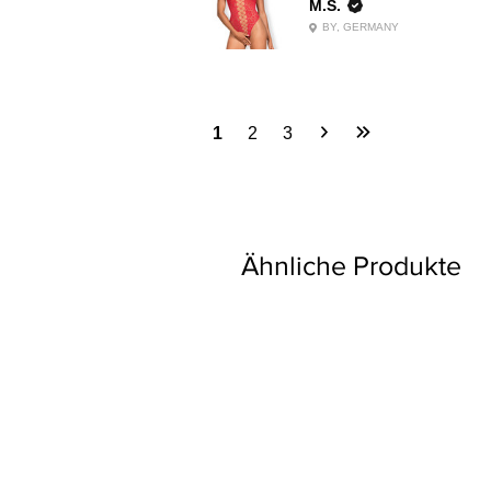
M.S.
BY, GERMANY
1
2
3
Ähnliche Produkte