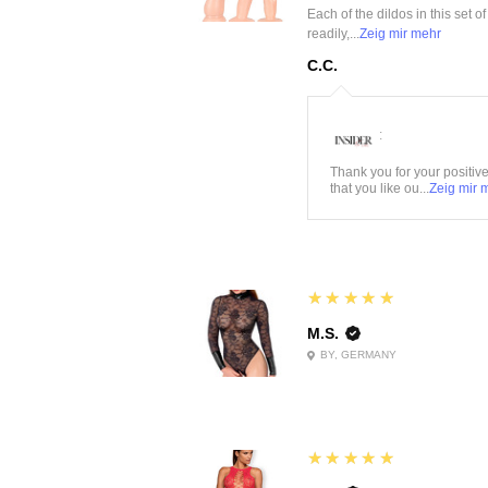
Each of the dildos in this set o
readily,...
Zeig mir mehr
C.C.
:
Thank you for your positiv
that you like ou...
Zeig mir 
5
★★★★★
M.S.
BY, GERMANY
5
★★★★★