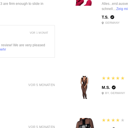
f 3 are firm enough to slide in
Alles...erst ausv
schnell....
Zeig mi
T.S.
GERMANY
VOR 1 MONAT
e review! We are very pleased
mehr
5
★★★★★
VOR 5 MONATEN
M.S.
BY, GERMANY
4
★★★★★
VOR 5 MONATEN