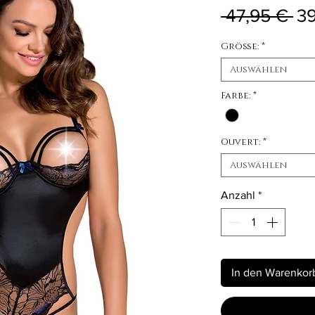
St
 47,95 € 
39
Größe:
*
Auswählen
Farbe:
*
Ouvert:
*
Auswählen
Anzahl
*
In den Warenkor