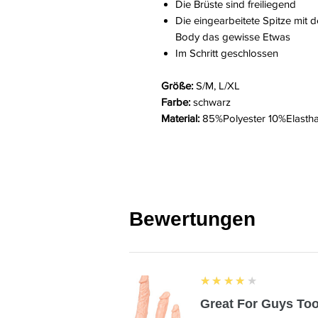
Die Brüste sind freiliegend
Die eingearbeitete Spitze mit
Body das gewisse Etwas
Im Schritt geschlossen
Größe:
S/M, L/XL
Farbe:
schwarz
Material:
85%Polyester 10%Elasth
Bewertungen
4
★★★★★
Great For Guys Too