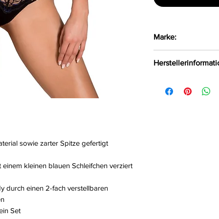
Marke:
Casmir
Herstellerinformat
FHU MATAR Jarosła
Będzin, Polen, 42-
erial sowie zarter Spitze gefertigt
 einem kleinen blauen Schleifchen verziert
y durch einen 2-fach verstellbaren
en
ein Set