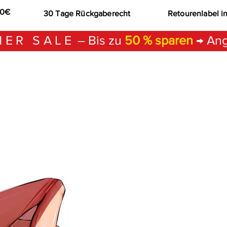
00€
30 Tage Rückgaberecht
Retourenlabel i
ER SALE
– Bis zu
50 % sparen
→ Ang