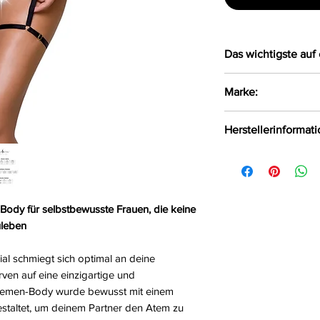
Das wichtigste auf 
Aus elastischen
Marke:
Einteiler
Das elastische M
Passion
Herstellerinformat
Körperform an
Größe:
S/M, L/XL
FHU MATAR Jarosł
Farbe:
schwarz
Ul. Siemońska 11
Material:
71%Polyam
Będzin, Polen, 42
kontakt@passion.p
Body für selbstbewusste Frauen, die keine
uleben
ial schmiegt sich optimal an deine
ven auf eine einzigartige und
 Riemen-Body wurde bewusst mit einem
estaltet, um deinem Partner den Atem zu