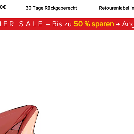
00€
30 Tage Rückgaberecht
Retourenlabel i
ER SALE
– Bis zu
50 % sparen
→ Ang