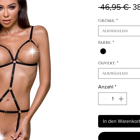
St
 46,95 € 
3
Größe:
*
Auswählen
Farbe:
*
Ouvert:
*
Auswählen
Anzahl
*
In den Warenkor