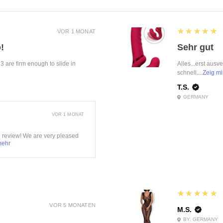
5
★★★★★
VOR 1 MONAT
!
Sehr gut
f 3 are firm enough to slide in
Alles...erst ausv
schnell....
Zeig mi
T.S.
GERMANY
VOR 1 MONAT
e review! We are very pleased
mehr
5
★★★★★
VOR 5 MONATEN
M.S.
BY, GERMANY