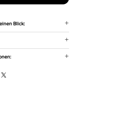
einen Blick:
 Gummibändern gefertigter
aterial passt sich optimal der
ionen:
aw Gryla
id, 22%Polyester, 7%Elastha
-500
l