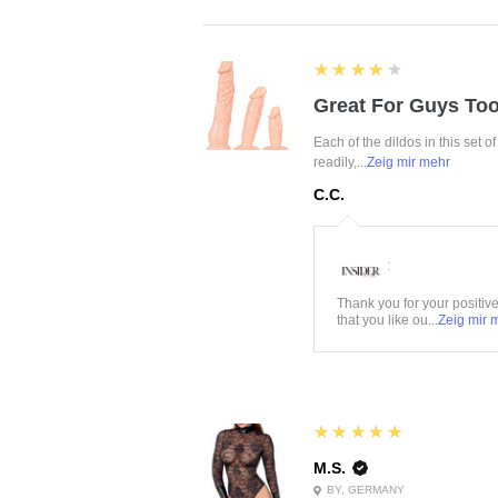
4
★★★★★
Great For Guys Too
Each of the dildos in this set o
readily,...
Zeig mir mehr
C.C.
:
Thank you for your positiv
that you like ou...
Zeig mir 
5
★★★★★
M.S.
BY, GERMANY